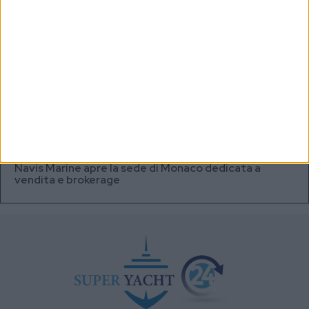
Testata fuel cell con densità energetica fino a 12
volte superiore alle batterie
A+T Instruments presenta il nuovo display grafico
HFD5
Videoworks aggiorna i sistemi AV e IT del Crn 60 Eleni
Navis Marine apre la sede di Monaco dedicata a
vendita e brokerage