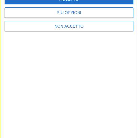
GRATUITA DI SUPER YACHT 24
PIÙ OPZIONI
NON ACCETTO