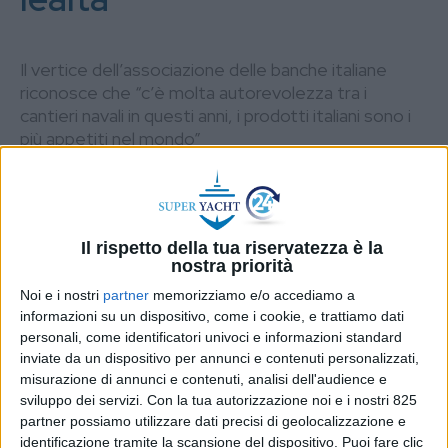
Il vertice dell’associazione delle banche italiane
riconosce che “c’è molta autorevolezza tra i
cantieri navali in questi anni, i prodotti italiani sono i
più appetiti nel mondo”
DI
REDAZIONE SUPER YACHT
16 DICEMBRE
24
2023
STAMPA
Il rispetto della tua riservatezza è la
nostra priorità
Noi e i nostri
partner
memorizziamo e/o accediamo a
informazioni su un dispositivo, come i cookie, e trattiamo dati
personali, come identificatori univoci e informazioni standard
inviate da un dispositivo per annunci e contenuti personalizzati,
misurazione di annunci e contenuti, analisi dell'audience e
sviluppo dei servizi.
Con la tua autorizzazione noi e i nostri 825
partner possiamo utilizzare dati precisi di geolocalizzazione e
identificazione tramite la scansione del dispositivo. Puoi fare clic