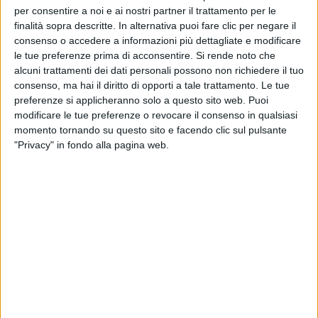
per consentire a noi e ai nostri partner il trattamento per le
finalità sopra descritte. In alternativa puoi fare clic per negare il
consenso o accedere a informazioni più dettagliate e modificare
le tue preferenze prima di acconsentire.
Si rende noto che
alcuni trattamenti dei dati personali possono non richiedere il tuo
consenso, ma hai il diritto di opporti a tale trattamento. Le tue
preferenze si applicheranno solo a questo sito web. Puoi
modificare le tue preferenze o revocare il consenso in qualsiasi
momento tornando su questo sito e facendo clic sul pulsante
"Privacy" in fondo alla pagina web.
L’assemblea generale di Confindustria Nautica
andata in scena a Roma è stata ospitata presso la
sede dell’Abi (Associazione Bancaria Italiana), il cui
presidente, Antonio Patuelli, nell’occasione ha
parlato del comparto e del rapporto con il mondo
bancario evidenziando criticità e opportunità.