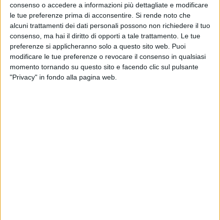
consenso o accedere a informazioni più dettagliate e modificare
le tue preferenze prima di acconsentire.
Si rende noto che
alcuni trattamenti dei dati personali possono non richiedere il tuo
consenso, ma hai il diritto di opporti a tale trattamento. Le tue
preferenze si applicheranno solo a questo sito web. Puoi
modificare le tue preferenze o revocare il consenso in qualsiasi
momento tornando su questo sito e facendo clic sul pulsante
"Privacy" in fondo alla pagina web.
Il cantiere spezzino Baglietto, dopo aver
consegnato gli yacht Perla Bianca e Lee, ha
appena annunciato di aver venduto l’ottavo
esemplare di DOM133 (il nono della linea DOM)
firmato Stefano Vafiadis, grazie anche alla
collaborazione del broker Marios Iordanou di Blue
Point Yachting di Cipro. Lo yacht è previsto in
consegna nel 2025.
“Si conferma lo straordinario successo di questa