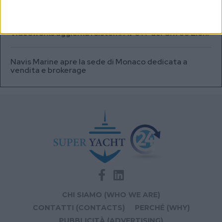
HFD5
Videoworks aggiorna i sistemi AV e IT del Crn 60 Eleni
Navis Marine apre la sede di Monaco dedicata a
vendita e brokerage
CHI SIAMO (WHO WE ARE)
CONTATTI (CONTACTS)
PERCHÉ (WHY)
PUBBLICITÀ (ADVERTISING)