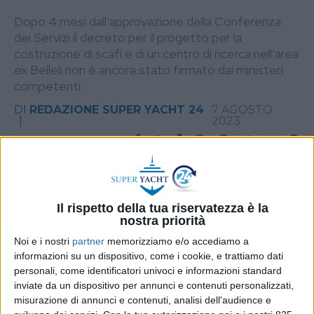
Dopo 4 mesi dall’approvazione della Conferenza
dei Servizi il decreto per il progetto per la
costruzione di scafi e di un centro di ricerca nell’area
ex Belleli non è ancora stato firmato dai ministeri
competenti
DI
REDAZIONE SUPER YACHT 24
7 AGOSTO
2023
STAMPA
Il rispetto della tua riservatezza è la
nostra priorità
Noi e i nostri
partner
memorizziamo e/o accediamo a
informazioni su un dispositivo, come i cookie, e trattiamo dati
personali, come identificatori univoci e informazioni standard
inviate da un dispositivo per annunci e contenuti personalizzati,
misurazione di annunci e contenuti, analisi dell'audience e