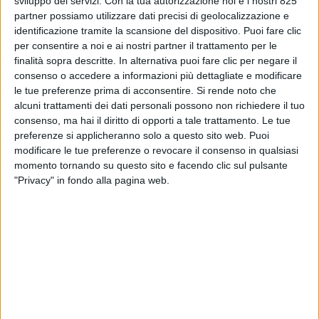
sviluppo dei servizi.
Con la tua autorizzazione noi e i nostri 825
partner possiamo utilizzare dati precisi di geolocalizzazione e
identificazione tramite la scansione del dispositivo. Puoi fare clic
per consentire a noi e ai nostri partner il trattamento per le
finalità sopra descritte. In alternativa puoi fare clic per negare il
consenso o accedere a informazioni più dettagliate e modificare
le tue preferenze prima di acconsentire.
Si rende noto che
alcuni trattamenti dei dati personali possono non richiedere il tuo
consenso, ma hai il diritto di opporti a tale trattamento. Le tue
preferenze si applicheranno solo a questo sito web. Puoi
modificare le tue preferenze o revocare il consenso in qualsiasi
momento tornando su questo sito e facendo clic sul pulsante
"Privacy" in fondo alla pagina web.
I ritardi della burocrazia bloccano l’investimento
del gruppo Ferretti a Taranto nonostante questo
sia stato avviato già da molto tempo e abbia
ottenuto l’autorizzazione finale.
Ne scrive oggi il Quotidiano di Puglia, ricordando
che l’investimento per costruire gli scafi degli
yacht sull’area (220.000 metri quadrati dove