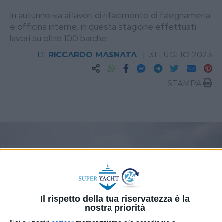
In autunno via ai lavori di rifacimento di falegnameria
e officina interne, in questa stagione effettuati
lavori su oltre 100 barche
DI
RICCARDO MASNATA
31 LUGLIO 2023
STAMPA
Il rispetto della tua riservatezza è la
nostra priorità