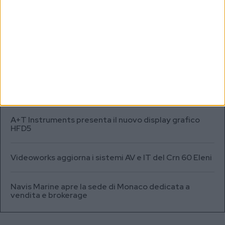
MARKET REPORT
SEA.AI addestra l’IA per il rilevamento degli oggetti
sommersi in Antartide
Testata fuel cell con densità energetica fino a 12
volte superiore alle batterie
A+T Instruments presenta il nuovo display grafico
HFD5
Videoworks aggiorna i sistemi AV e IT del Crn 60 Eleni
Navis Marine apre la sede di Monaco dedicata a
vendita e brokerage