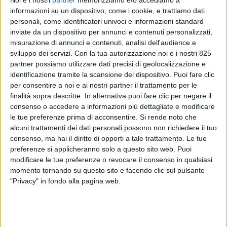
Noi e i nostri
partner
memorizziamo e/o accediamo a
informazioni su un dispositivo, come i cookie, e trattiamo dati
personali, come identificatori univoci e informazioni standard
inviate da un dispositivo per annunci e contenuti personalizzati,
misurazione di annunci e contenuti, analisi dell'audience e
sviluppo dei servizi.
Con la tua autorizzazione noi e i nostri 825
partner possiamo utilizzare dati precisi di geolocalizzazione e
identificazione tramite la scansione del dispositivo. Puoi fare clic
per consentire a noi e ai nostri partner il trattamento per le
finalità sopra descritte. In alternativa puoi fare clic per negare il
consenso o accedere a informazioni più dettagliate e modificare
le tue preferenze prima di acconsentire.
Si rende noto che
Genova –
La stagione del refit è praticamente in
alcuni trattamenti dei dati personali possono non richiedere il tuo
archivio per tutti i cantieri specializzati e anche
consenso, ma hai il diritto di opporti a tale trattamento. Le tue
Cantieri Navali di Sestri non fa eccezione, anche se
preferenze si applicheranno solo a questo sito web. Puoi
sui piazzali e nella marina del sito genovese
modificare le tue preferenze o revocare il consenso in qualsiasi
restano ancora alcune barche da ultimare prima
momento tornando su questo sito e facendo clic sul pulsante
della consegna agli armatori.
"Privacy" in fondo alla pagina web.
Il titolare Fulvio Montaldo non nasconde in questa
intervista rilasciata a SUPER YACHT 24 la