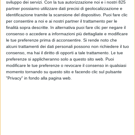
sviluppo dei servizi.
Con la tua autorizzazione noi e i nostri 825
partner possiamo utilizzare dati precisi di geolocalizzazione e
identificazione tramite la scansione del dispositivo. Puoi fare clic
per consentire a noi e ai nostri partner il trattamento per le
finalità sopra descritte. In alternativa puoi fare clic per negare il
consenso o accedere a informazioni più dettagliate e modificare
le tue preferenze prima di acconsentire.
Si rende noto che
alcuni trattamenti dei dati personali possono non richiedere il tuo
consenso, ma hai il diritto di opporti a tale trattamento. Le tue
preferenze si applicheranno solo a questo sito web. Puoi
modificare le tue preferenze o revocare il consenso in qualsiasi
momento tornando su questo sito e facendo clic sul pulsante
The Italian Sea Group annuncia la posa della
"Privacy" in fondo alla pagina web.
chiglia del mega yacht GC – Force 73 metri, nuovo
mega yacht della flotta Admiral.
La vendita di questo yacht – informa il gruppo
cantieristico toscano – è stata perfezionata a inizio
anno e conferma il percorso di sviluppo di Tisg
consolidando la sua posizione quale player globale
di riferimento nel segmento per gli yacht di grandi