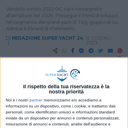
Venduto a inizio 2023 GC sarà consegnato
all’armatore nel 2026. Prosegue il trend di sviluppo
nel segmento dei grandi yach di Tisg, gruppo di cui
Admiral è il brand di riferimento
DI
REDAZIONE SUPER YACHT 24
15 GIUGNO
2023
STAMPA
Il rispetto della tua riservatezza è la
nostra priorità
Noi e i nostri
partner
memorizziamo e/o accediamo a
informazioni su un dispositivo, come i cookie, e trattiamo dati
personali, come identificatori univoci e informazioni standard
inviate da un dispositivo per annunci e contenuti personalizzati,
misurazione di annunci e contenuti, analisi dell'audience e