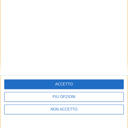
L’ultimo prezzo richiesto conosciuto per la vendita
di Amo era di 2,1 milioni di euro.
CLICCA QUI
PER ISCRIVERTI ALLA NEWSLETTER
GRATUITA DI SUPER YACHT 24
ACCETTO
PIÙ OPZIONI
NON ACCETTO