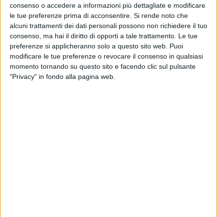
consenso o accedere a informazioni più dettagliate e modificare
le tue preferenze prima di acconsentire.
Si rende noto che
alcuni trattamenti dei dati personali possono non richiedere il tuo
consenso, ma hai il diritto di opporti a tale trattamento. Le tue
preferenze si applicheranno solo a questo sito web. Puoi
modificare le tue preferenze o revocare il consenso in qualsiasi
momento tornando su questo sito e facendo clic sul pulsante
"Privacy" in fondo alla pagina web.
Amo, yacht Ferretti di 24 metri, è stato venduto in
una trattativa condotta da Globe Regal Yachts e
Punta Estrella Yachts in rappresentanza
dell’acquirente e Barnes Yachting in quella del
venditore.
Questa unità fa parte della serie 750 di Ferretti
Yachts ed è stato consegnato nel 2015 al suo primo
armatore. Caratterizzato dal design degli interni e
degli esterni dallo studio Zuccon International
Project ha l’architettura navale progettata dal