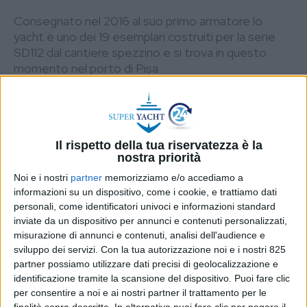
Consegnato nel 2016 al suo primo armatore lo
yacht è uno dei 19 esemplari costruiti per la serie
SD112 dal cantiere spezzino e si trova in questo
momento nel porto di Pisa
DI
REDAZIONE SUPER YACHT 24
19 APRILE
2023
STAMPA
Il rispetto della tua riservatezza è la
nostra priorità
Noi e i nostri
partner
memorizziamo e/o accediamo a
informazioni su un dispositivo, come i cookie, e trattiamo dati
personali, come identificatori univoci e informazioni standard
inviate da un dispositivo per annunci e contenuti personalizzati,
misurazione di annunci e contenuti, analisi dell'audience e
sviluppo dei servizi.
Con la tua autorizzazione noi e i nostri 825
partner possiamo utilizzare dati precisi di geolocalizzazione e
identificazione tramite la scansione del dispositivo. Puoi fare clic
per consentire a noi e ai nostri partner il trattamento per le
finalità sopra descritte. In alternativa puoi fare clic per negare il