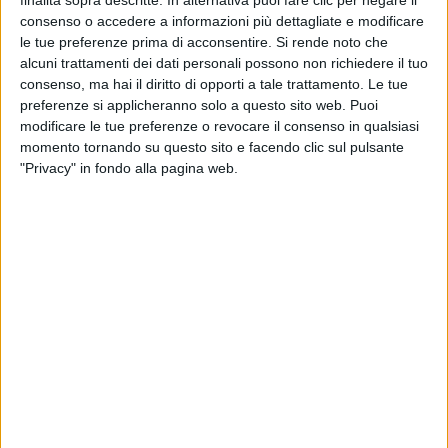
consenso o accedere a informazioni più dettagliate e modificare
le tue preferenze prima di acconsentire.
Si rende noto che
alcuni trattamenti dei dati personali possono non richiedere il tuo
consenso, ma hai il diritto di opporti a tale trattamento. Le tue
preferenze si applicheranno solo a questo sito web. Puoi
modificare le tue preferenze o revocare il consenso in qualsiasi
momento tornando su questo sito e facendo clic sul pulsante
"Privacy" in fondo alla pagina web.
Idea Yachting, società di intermediazione con sede
a Malta fondata dall’italiano Marco Fiorani, ha
annunciato la vendita di un superyacht
Sanlorenzo serie Sd112 di 34 metri.
La trattativa che si è tenuta a questo proposito ha
visto Fiorani in rappresentanza del venditore e
Bryan Somerset Mehut della società Moana
Yachting, con sede a Cannes, in rappresentanza
dell’acquirente con la collaborazione di Simonè
Saccon e del suo team di Wind Service, società