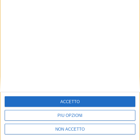
Il prezzo di vendita del superyacht Sanlorenzo,
attualmente ormeggiato a Pisa, non è stato
rivelato.
CLICCA QUI PER ISCRIVERTI ALLA NEWSLETTER
GRATUITA DI SUPER YACHT 24
ACCETTO
PIÙ OPZIONI
NON ACCETTO