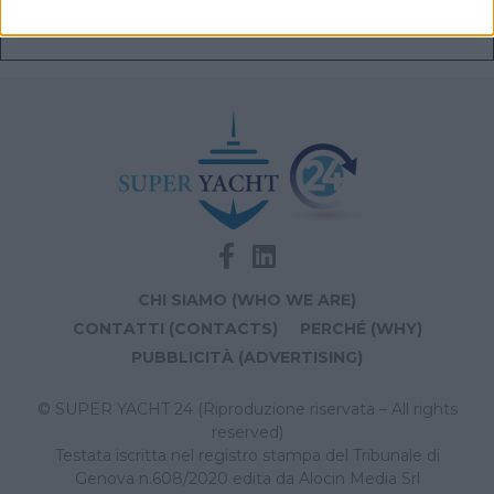
Videoworks aggiorna i sistemi AV e IT del Crn 60 Eleni
CHI SIAMO (WHO WE ARE)
CONTATTI (CONTACTS)
PERCHÉ (WHY)
PUBBLICITÀ (ADVERTISING)
© SUPER YACHT 24 (Riproduzione riservata – All rights
reserved)
Testata iscritta nel registro stampa del Tribunale di
Genova n.608/2020 edita da Alocin Media Srl