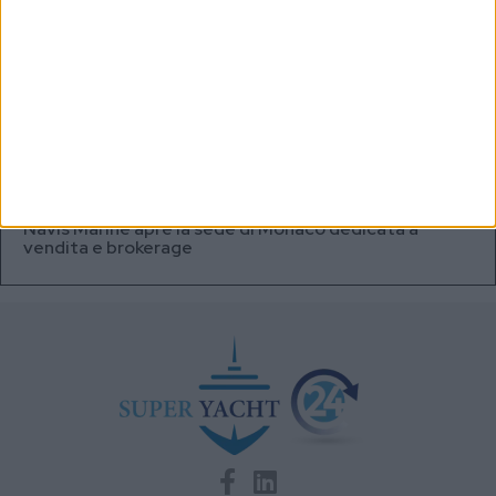
volte superiore alle batterie
A+T Instruments presenta il nuovo display grafico
HFD5
Videoworks aggiorna i sistemi AV e IT del Crn 60 Eleni
Navis Marine apre la sede di Monaco dedicata a
vendita e brokerage