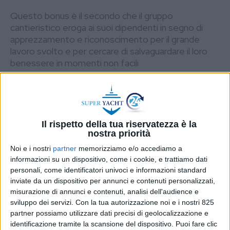
Questo bonus è il secondo che il gruppo
cantieristico eroga ai suoi dipendenti in segno di
apprezzamento e riconoscimento per il grande
lavoro svolto e per cercare di salvaguardare il loro
benessere in momenti non facili
DI
REDAZIONE SUPER YACHT
21 DICEMBRE
24
2022
STAMPA
Il rispetto della tua riservatezza è la
nostra priorità
Noi e i nostri
partner
memorizziamo e/o accediamo a
informazioni su un dispositivo, come i cookie, e trattiamo dati
personali, come identificatori univoci e informazioni standard
inviate da un dispositivo per annunci e contenuti personalizzati,
misurazione di annunci e contenuti, analisi dell'audience e
sviluppo dei servizi.
Con la tua autorizzazione noi e i nostri 825
partner possiamo utilizzare dati precisi di geolocalizzazione e
identificazione tramite la scansione del dispositivo. Puoi fare clic