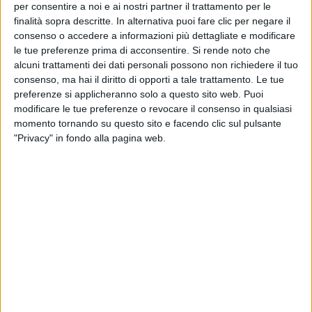
per consentire a noi e ai nostri partner il trattamento per le
finalità sopra descritte. In alternativa puoi fare clic per negare il
consenso o accedere a informazioni più dettagliate e modificare
le tue preferenze prima di acconsentire.
Si rende noto che
alcuni trattamenti dei dati personali possono non richiedere il tuo
consenso, ma hai il diritto di opporti a tale trattamento. Le tue
preferenze si applicheranno solo a questo sito web. Puoi
modificare le tue preferenze o revocare il consenso in qualsiasi
momento tornando su questo sito e facendo clic sul pulsante
"Privacy" in fondo alla pagina web.
Tutti i dipendenti delle cinque sedi del gruppo
Azimut Benetti riceveranno un bonus
straordinario a dicembre – come riconoscimento
dell’importante lavoro svolto – che concretamente
raddoppierà il valore della tredicesima.
L’azienda spiega in una nota che il bonus,
fortemente voluto da Paolo e Giovanna Vitelli e