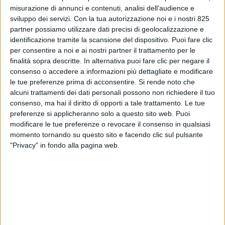
Italian Yacht Masters
e di
Associazione
misurazione di annunci e contenuti, analisi dell'audience e
Marittimi Diporto
, ma anche yacht designer
sviluppo dei servizi.
Con la tua autorizzazione noi e i nostri 825
(notato, e più volte citato,
Fulvio De Simoni
),
partner possiamo utilizzare dati precisi di geolocalizzazione e
ingegneri e direttori tecnici di grandi cantieri,
identificazione tramite la scansione del dispositivo. Puoi fare clic
broker, avvocati, gestori di marina, fornitori, esperti
per consentire a noi e ai nostri partner il trattamento per le
finalità sopra descritte. In alternativa puoi fare clic per negare il
di fiscalità e rappresentanti degli enti di
consenso o accedere a informazioni più dettagliate e modificare
classificazione.
le tue preferenze prima di acconsentire.
Si rende noto che
alcuni trattamenti dei dati personali possono non richiedere il tuo
Ad aprire i lavori, moderati dal direttore di SUPER
consenso, ma hai il diritto di opporti a tale trattamento. Le tue
YACHT 24 Nicola Capuzzo, il padrone di casa
preferenze si applicheranno solo a questo sito web. Puoi
Alessandro Menozzi
, amministratore delegato di
modificare le tue preferenze o revocare il consenso in qualsiasi
Porto Mirabello
.
momento tornando su questo sito e facendo clic sul pulsante
"Privacy" in fondo alla pagina web.
“A mio avviso la nautica deve puntare
maggiormente sulla comunicazione per far
comprendere anche al mondo esterno il valore
dell’industria e gli sforzi fatti in campo ambientale”
ha esordito il Menozzi. “I marina non sono aziende
particolarmente energivore ma anche noi stiamo