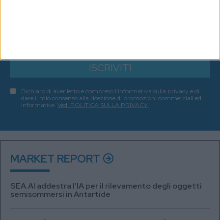
ISCRIVITI ALLA NEWSLETTER
ISCRIVITI
Dichiaro di aver letto e compreso l'informativa sulla privacy e di
dare il mio consenso alla ricezione di promozioni commerciali ed
informative.
Vedi POLITICA SULLA PRIVACY.
MARKET REPORT
SEA.AI addestra l’IA per il rilevamento degli oggetti
semisommersi in Antartide