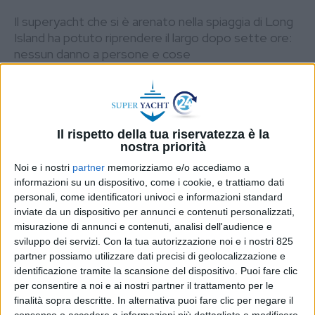
Il superyacht che si è arenato nella spiaggia di Long
Island ha potuto riprendere il largo dopo sette ore:
nessun danno a persone e cose
DI
REDAZIONE SUPER YACHT 24
5 LUGLIO
2022
STAMPA
Il rispetto della tua riservatezza è la
nostra priorità
Noi e i nostri
partner
memorizziamo e/o accediamo a
informazioni su un dispositivo, come i cookie, e trattiamo dati
personali, come identificatori univoci e informazioni standard
inviate da un dispositivo per annunci e contenuti personalizzati,
misurazione di annunci e contenuti, analisi dell'audience e
sviluppo dei servizi.
Con la tua autorizzazione noi e i nostri 825
partner possiamo utilizzare dati precisi di geolocalizzazione e
identificazione tramite la scansione del dispositivo. Puoi fare clic
per consentire a noi e ai nostri partner il trattamento per le
finalità sopra descritte. In alternativa puoi fare clic per negare il