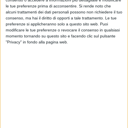
consenso o accedere a informazioni più dettagliate e modificare
le tue preferenze prima di acconsentire.
Si rende noto che
alcuni trattamenti dei dati personali possono non richiedere il tuo
consenso, ma hai il diritto di opporti a tale trattamento. Le tue
preferenze si applicheranno solo a questo sito web. Puoi
modificare le tue preferenze o revocare il consenso in qualsiasi
momento tornando su questo sito e facendo clic sul pulsante
"Privacy" in fondo alla pagina web.
Un motoryacht del gruppo Ferretti di 29 metri si è
arenato su una spiaggia di Long Island, di fronte a
New York.
L’incidente, secondo quanto riportano diversi
media internazionali, si è verificato il 26 giugno.
L’imbarcazione battezzata In Too Deep è rimasta
bloccata nella Bailie Beach, nota per le sue
spiaggie sabbiose, dune e aree umide dovute alle
maree nell’area di Mattituck, contea di Suffolk, per
oltre sette ore.