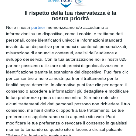
Il rispetto della tua riservatezza è la
nostra priorità
Noi e i nostri
partner
memorizziamo e/o accediamo a
informazioni su un dispositivo, come i cookie, e trattiamo dati
personali, come identificatori univoci e informazioni standard
inviate da un dispositivo per annunci e contenuti personalizzati,
misurazione di annunci e contenuti, analisi dell'audience e
sviluppo dei servizi.
Con la tua autorizzazione noi e i nostri 825
partner possiamo utilizzare dati precisi di geolocalizzazione e
identificazione tramite la scansione del dispositivo. Puoi fare clic
YARDS
4 GIUGNO 2026
per consentire a noi e ai nostri partner il trattamento per le
Varato ad Ancona da Crn il
finalità sopra descritte. In alternativa puoi fare clic per negare il
consenso o accedere a informazioni più dettagliate e modificare
nuovo 70 metri Project
le tue preferenze prima di acconsentire.
Si rende noto che
alcuni trattamenti dei dati personali possono non richiedere il tuo
Thunderball
consenso, ma hai il diritto di opporti a tale trattamento. Le tue
preferenze si applicheranno solo a questo sito web. Puoi
modificare le tue preferenze o revocare il consenso in qualsiasi
momento tornando su questo sito e facendo clic sul pulsante
"Privacy" in fondo alla pagina web.