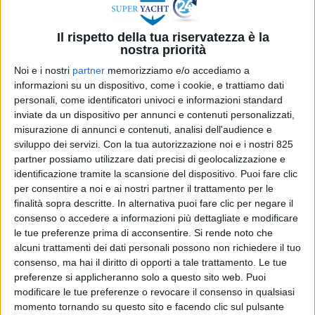
Il rispetto della tua riservatezza è la
nostra priorità
Noi e i nostri
partner
memorizziamo e/o accediamo a
informazioni su un dispositivo, come i cookie, e trattiamo dati
personali, come identificatori univoci e informazioni standard
inviate da un dispositivo per annunci e contenuti personalizzati,
misurazione di annunci e contenuti, analisi dell'audience e
sviluppo dei servizi.
Con la tua autorizzazione noi e i nostri 825
partner possiamo utilizzare dati precisi di geolocalizzazione e
identificazione tramite la scansione del dispositivo. Puoi fare clic
per consentire a noi e ai nostri partner il trattamento per le
finalità sopra descritte. In alternativa puoi fare clic per negare il
YACHT
30 GIUGNO 2026
consenso o accedere a informazioni più dettagliate e modificare
Varato da Amer Yachts il
le tue preferenze prima di acconsentire.
Si rende noto che
nuovo explorer Even Further
alcuni trattamenti dei dati personali possono non richiedere il tuo
consenso, ma hai il diritto di opporti a tale trattamento. Le tue
di 42 metri
preferenze si applicheranno solo a questo sito web. Puoi
modificare le tue preferenze o revocare il consenso in qualsiasi
momento tornando su questo sito e facendo clic sul pulsante