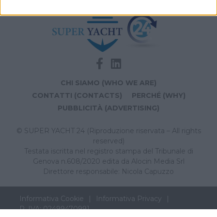
CHI SIAMO (WHO WE ARE)
CONTATTI (CONTACTS)
PERCHÉ (WHY)
PUBBLICITÀ (ADVERTISING)
© SUPER YACHT 24 (Riproduzione riservata – All rights
reserved)
Testata iscritta nel registro stampa del Tribunale di
Genova n.608/2020 edita da Alocin Media Srl
Direttore responsabile: Nicola Capuzzo
Informativa Cookie
Informativa Privacy
P. IVA: 02499470991