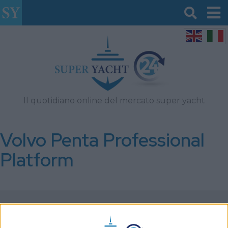
Il quotidiano online del mercato super yacht
Volvo Penta Professional
Platform