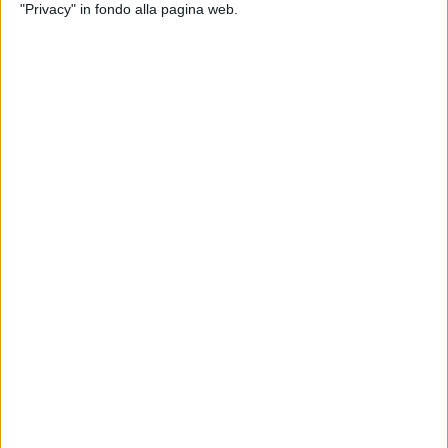
"Privacy" in fondo alla pagina web.
SUPPLIERS
10 OTTOBRE 2024
Nicola Pomi (Volvo Penta): “IPS40 pronto per
gli yacht del futuro”
ISCRIVITI ALLA NEWSLETTER