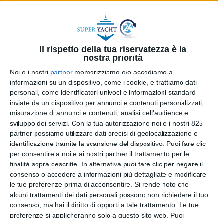
Il rispetto della tua riservatezza è la
nostra priorità
Noi e i nostri
partner
memorizziamo e/o accediamo a
informazioni su un dispositivo, come i cookie, e trattiamo dati
personali, come identificatori univoci e informazioni standard
inviate da un dispositivo per annunci e contenuti personalizzati,
misurazione di annunci e contenuti, analisi dell'audience e
sviluppo dei servizi.
Con la tua autorizzazione noi e i nostri 825
partner possiamo utilizzare dati precisi di geolocalizzazione e
YACHT
12 MAGGIO 2025
identificazione tramite la scansione del dispositivo. Puoi fare clic
Consegnato da Cantieri Navali
per consentire a noi e ai nostri partner il trattamento per le
finalità sopra descritte. In alternativa puoi fare clic per negare il
Codecasa il nuovo 34 metri
consenso o accedere a informazioni più dettagliate e modificare
le tue preferenze prima di acconsentire.
Si rende noto che
Pleiades
alcuni trattamenti dei dati personali possono non richiedere il tuo
consenso, ma hai il diritto di opporti a tale trattamento. Le tue
preferenze si applicheranno solo a questo sito web. Puoi