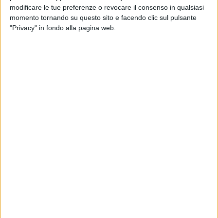
modificare le tue preferenze o revocare il consenso in qualsiasi
momento tornando su questo sito e facendo clic sul pulsante
"Privacy" in fondo alla pagina web.
YACHT
15 AGOSTO 2023
La storia di un refit sulla Lady Jade, oggi yacht
di 40 metri