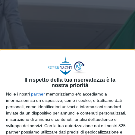
YARDS
5 AGOSTO 2026
Altra lettera di Anastassov ai
Il rispetto della tua riservatezza è la
dipendenti di Ferretti Group:
nostra priorità
“Dobbiamo essere i più
Noi e i nostri
partner
memorizziamo e/o accediamo a
informazioni su un dispositivo, come i cookie, e trattiamo dati
innovativi”
personali, come identificatori univoci e informazioni standard
inviate da un dispositivo per annunci e contenuti personalizzati,
misurazione di annunci e contenuti, analisi dell'audience e
sviluppo dei servizi.
Con la tua autorizzazione noi e i nostri 825
partner possiamo utilizzare dati precisi di geolocalizzazione e