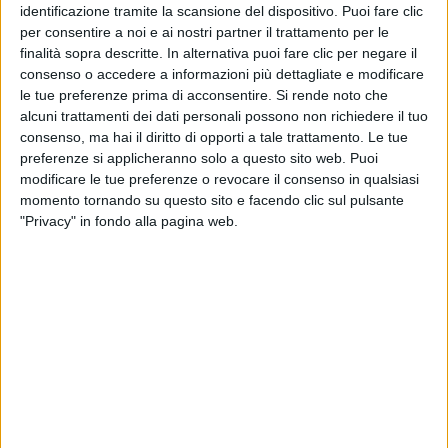
identificazione tramite la scansione del dispositivo. Puoi fare clic
per consentire a noi e ai nostri partner il trattamento per le
finalità sopra descritte. In alternativa puoi fare clic per negare il
consenso o accedere a informazioni più dettagliate e modificare
le tue preferenze prima di acconsentire.
Si rende noto che
alcuni trattamenti dei dati personali possono non richiedere il tuo
consenso, ma hai il diritto di opporti a tale trattamento. Le tue
preferenze si applicheranno solo a questo sito web. Puoi
modificare le tue preferenze o revocare il consenso in qualsiasi
YARDS
momento tornando su questo sito e facendo clic sul pulsante
15 LUGLIO 2026
"Privacy" in fondo alla pagina web.
L’a.d. Anastassov ai dipendenti: “La soluzione
è diventare più Ferretti Group”