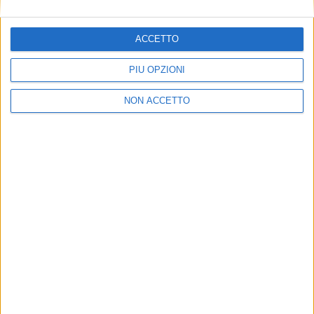
YARDS
YARDS
ACCETTO
26 MAGGIO 2026
20 MAGGIO 2026
Lettera del nuovo a.d. Stassi
Rallenta Ferretti Group nel
PIÙ OPZIONI
Anastassov ai dipendenti di
primo trimestre 2026.
Ferretti Group
Anastassov predica realismo
NON ACCETTO
YARDS
YARDS
15 MAGGIO 2026
14 MAGGIO 2026
Stassi Anastassov è il nuovo
Weichai conquista la
a.d. di Ferretti Group
maggioranza del nuovo Cda
di Ferretti, Galassi è fuori