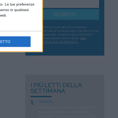
nto. Le tue preferenze
senso in qualsiasi
ISCRIVITI
 web.
Dichiaro di aver letto e compreso
l'informativa sulla privacy e di dare il mio
consenso alla ricezione di promozioni
commerciali ed informative.
Vedi
CETTO
POLITICA SULLA PRIVACY.
I PIÙ LETTI DELLA
SETTIMANA
YARDS
Revocate le misure cautelari
sugli yacht in costruzione
presso The Italian Sea Group