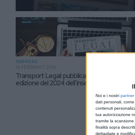
SERVICES
16 FEBBRAIO 2024
Transport Legal: pubblicata la prima
edizione del 2024 dell’inserto speciale
I
Noi e i nostri
partner
dati personali, come 
contenuti personalizz
tua autorizzazione no
tramite la scansione d
finalità sopra descri
dettagliate e modific