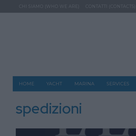
CHI SIAMO (WHO WE ARE)
CONTATTI (CONTACTS)
HOME
YACHT
MARINA
SERVICES
spedizioni