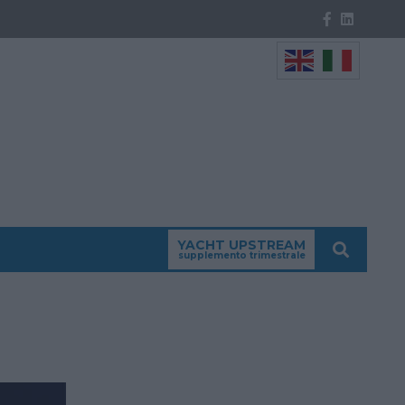
YACHT UPSTREAM
supplemento trimestrale