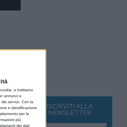
ità
ookie, e trattiamo
per annunci e
dei servizi.
Con la
ISCRIVITI ALLA
ione e identificazione
NEWSLETTER
trattamento per le
ormazioni più
attamenti dei dati