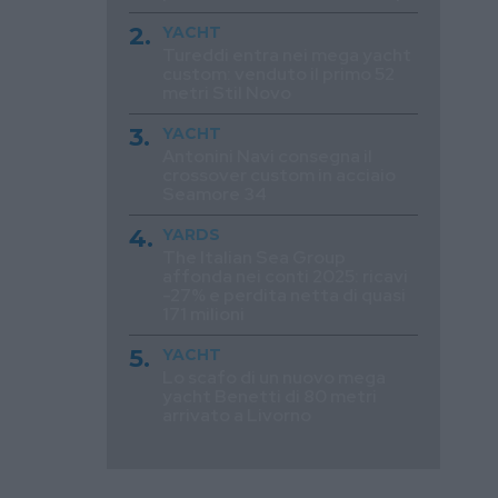
YACHT
Tureddi entra nei mega yacht
custom: venduto il primo 52
metri Stil Novo
YACHT
Antonini Navi consegna il
crossover custom in acciaio
Seamore 34
YARDS
The Italian Sea Group
affonda nei conti 2025: ricavi
-27% e perdita netta di quasi
171 milioni
YACHT
Lo scafo di un nuovo mega
yacht Benetti di 80 metri
arrivato a Livorno