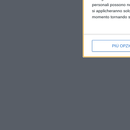
personali possono non
si applicheranno sol
momento tornando su 
PIÙ OPZI