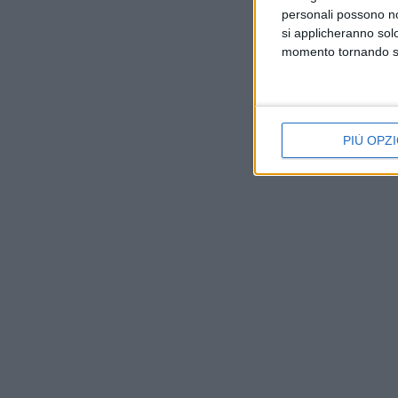
personali possono non
si applicheranno sol
momento tornando su 
PIÙ OPZI