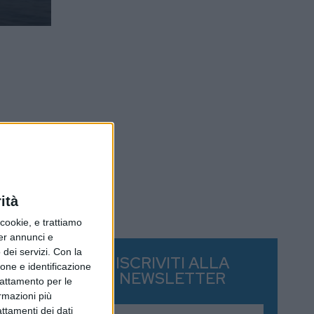
ità
ookie, e trattiamo
per annunci e
dei servizi.
Con la
ISCRIVITI ALLA
ione e identificazione
NEWSLETTER
trattamento per le
ormazioni più
attamenti dei dati