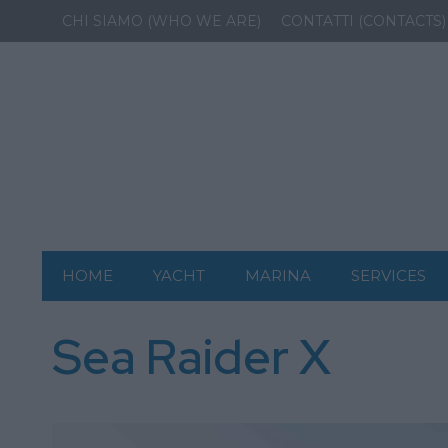
CHI SIAMO (WHO WE ARE)
CONTATTI (CONTACTS)
HOME
YACHT
MARINA
SERVICES
Sea Raider X