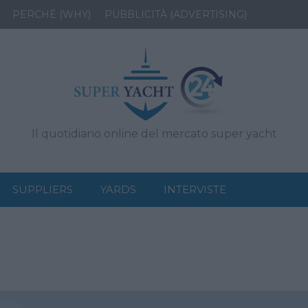
PERCHÉ (WHY)
PUBBLICITÀ (ADVERTISING)
Il quotidiano online del mercato super yacht
SUPPLIERS
YARDS
INTERVISTE