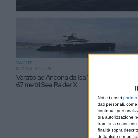
YACHT
8 MAGGIO 2026
Varato ad Ancona da Isa Yachts il nuovo
67 metri Sea Raider X
I
Noi e i nostri
partner
dati personali, come 
contenuti personalizz
tua autorizzazione no
tramite la scansione d
finalità sopra descri
dettagliate e modific