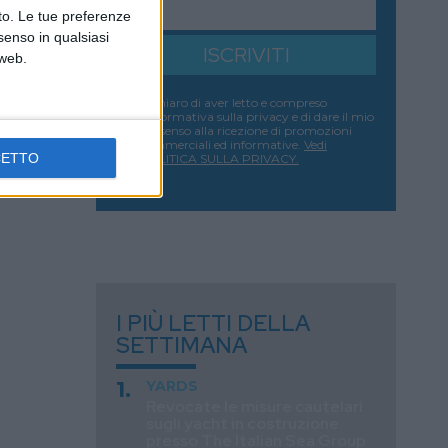
nto. Le tue preferenze
senso in qualsiasi
ISCRIVITI
 web.
Dichiaro di aver letto e compreso
l'informativa sulla privacy e di dare il mio
consenso alla ricezione di promozioni
commerciali ed informative.
Vedi
CETTO
POLITICA SULLA PRIVACY.
I PIÙ LETTI DELLA
SETTIMANA
YARDS
Revocate le misure cautelari
sugli yacht in costruzione
presso The Italian Sea Group