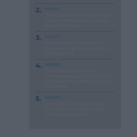
YACHT
Tureddi entra nei mega yacht
custom: venduto il primo 52
metri Stil Novo
YACHT
Antonini Navi consegna il
crossover custom in acciaio
Seamore 34
YARDS
The Italian Sea Group
affonda nei conti 2025: ricavi
-27% e perdita netta di quasi
171 milioni
YACHT
Lo scafo di un nuovo mega
yacht Benetti di 80 metri
arrivato a Livorno