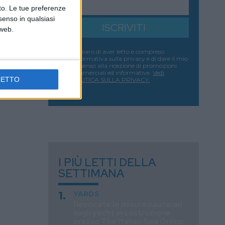
nto. Le tue preferenze
senso in qualsiasi
ISCRIVITI
 web.
Dichiaro di aver letto e compreso
l'informativa sulla privacy e di dare il mio
consenso alla ricezione di promozioni
commerciali ed informative.
Vedi
CETTO
POLITICA SULLA PRIVACY.
I PIÙ LETTI DELLA
SETTIMANA
YARDS
Revocate le misure cautelari
sugli yacht in costruzione
presso The Italian Sea Group