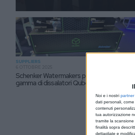
SUPPLIERS
6 OTTOBRE 2025
Schenker Watermakers presenta la
gamma di dissalatori Qube
I
Noi e i nostri
partner
dati personali, come 
contenuti personalizz
tua autorizzazione no
tramite la scansione d
finalità sopra descri
dettagliate e modific