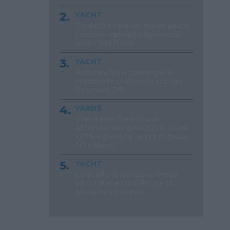
YACHT
Tureddi entra nei mega yacht
custom: venduto il primo 52
metri Stil Novo
YACHT
Antonini Navi consegna il
crossover custom in acciaio
Seamore 34
YARDS
The Italian Sea Group
affonda nei conti 2025: ricavi
-27% e perdita netta di quasi
171 milioni
YACHT
Lo scafo di un nuovo mega
yacht Benetti di 80 metri
arrivato a Livorno