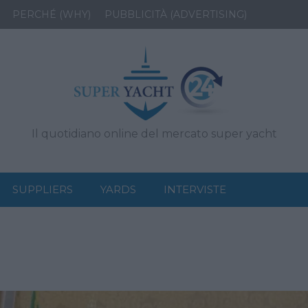
PERCHÉ (WHY)
PUBBLICITÀ (ADVERTISING)
Il quotidiano online del mercato super yacht
SUPPLIERS
YARDS
INTERVISTE