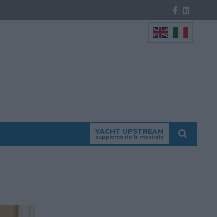
YACHT UPSTREAM
supplemento trimestrale