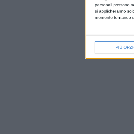
personali possono non
si applicheranno sol
momento tornando su 
PIÙ OPZI