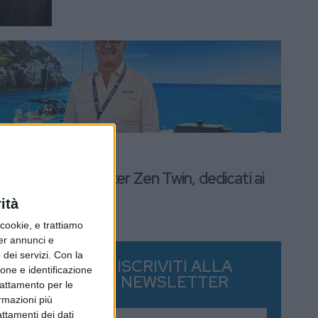
SUPPLIERS
10 OTTOBRE 2024
Dissalatori Schenker Zen Twin, dedicati ai
superyacht
ità
ookie, e trattiamo
per annunci e
dei servizi.
Con la
ISCRIVITI ALLA
ione e identificazione
NEWSLETTER
trattamento per le
ormazioni più
attamenti dei dati