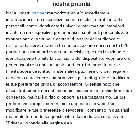
nostra priorità
Noi e i nostri
partner
memorizziamo e/o accediamo a
informazioni su un dispositivo, come i cookie, e trattiamo dati
personali, come identificatori univoci e informazioni standard
inviate da un dispositivo per annunci e contenuti personalizzati,
misurazione di annunci e contenuti, analisi dell'audience e
sviluppo dei servizi.
Con la tua autorizzazione noi e i nostri 825
partner possiamo utilizzare dati precisi di geolocalizzazione e
identificazione tramite la scansione del dispositivo. Puoi fare clic
per consentire a noi e ai nostri partner il trattamento per le
finalità sopra descritte. In alternativa puoi fare clic per negare il
consenso o accedere a informazioni più dettagliate e modificare
le tue preferenze prima di acconsentire.
Si rende noto che
YACHT
22 GIUGNO 2026
alcuni trattamenti dei dati personali possono non richiedere il tuo
Passato di mano il Sanlorenzo
consenso, ma hai il diritto di opporti a tale trattamento. Le tue
preferenze si applicheranno solo a questo sito web. Puoi
di 27 metri North
modificare le tue preferenze o revocare il consenso in qualsiasi
momento tornando su questo sito e facendo clic sul pulsante
"Privacy" in fondo alla pagina web.