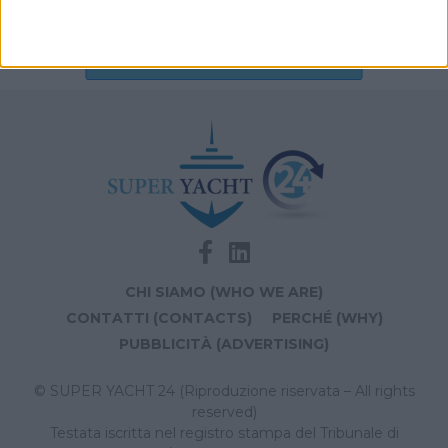
Archivio notizie di names
CHI SIAMO (WHO WE ARE)
CONTATTI (CONTACTS)
PERCHÉ (WHY)
PUBBLICITÀ (ADVERTISING)
© SUPER YACHT 24 (Riproduzione riservata – All rights
reserved)
Testata iscritta nel registro stampa del Tribunale di