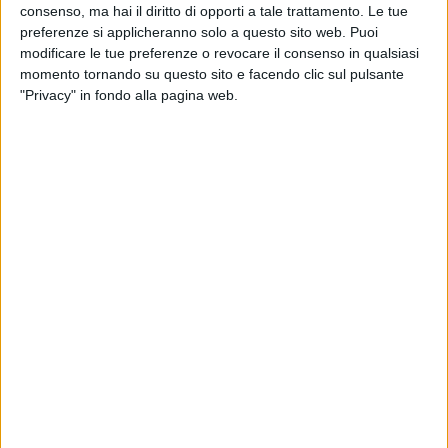
consenso, ma hai il diritto di opporti a tale trattamento. Le tue
preferenze si applicheranno solo a questo sito web. Puoi
modificare le tue preferenze o revocare il consenso in qualsiasi
momento tornando su questo sito e facendo clic sul pulsante
"Privacy" in fondo alla pagina web.
SERVICES
16 LUGLIO 2024
Il progetto sotto le 300 tonnellate di Names
per il nuovo Atlantique 37 di Columbus Yachts