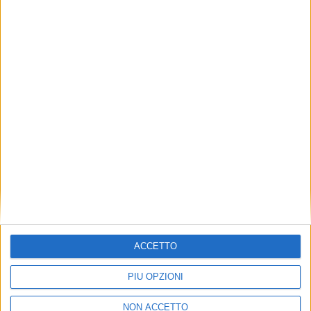
YACHT
23 SETTEMBRE 2024
Venduto Walindi, un Leopard di 34 metri
ACCETTO
PIÙ OPZIONI
NON ACCETTO