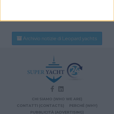
Archivio notizie di Leopard yachts
CHI SIAMO (WHO WE ARE)
CONTATTI (CONTACTS)
PERCHÉ (WHY)
PUBBLICITÀ (ADVERTISING)