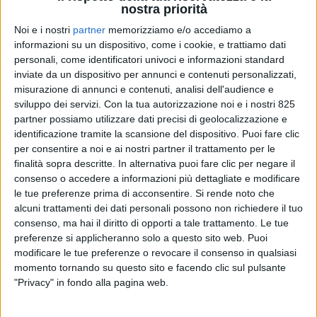
nostra priorità
Noi e i nostri
partner
memorizziamo e/o accediamo a
informazioni su un dispositivo, come i cookie, e trattiamo dati
personali, come identificatori univoci e informazioni standard
inviate da un dispositivo per annunci e contenuti personalizzati,
misurazione di annunci e contenuti, analisi dell'audience e
sviluppo dei servizi.
Con la tua autorizzazione noi e i nostri 825
partner possiamo utilizzare dati precisi di geolocalizzazione e
identificazione tramite la scansione del dispositivo. Puoi fare clic
per consentire a noi e ai nostri partner il trattamento per le
finalità sopra descritte. In alternativa puoi fare clic per negare il
consenso o accedere a informazioni più dettagliate e modificare
YACHT24
28 MAGGIO 2025
le tue preferenze prima di acconsentire.
Si rende noto che
Lagoon 38 in anteprima
alcuni trattamenti dei dati personali possono non richiedere il tuo
nazionale a Cala dei Sardi per i
consenso, ma hai il diritto di opporti a tale trattamento. Le tue
preferenze si applicheranno solo a questo sito web. Puoi
Lagoon Days di Nss Yachting
modificare le tue preferenze o revocare il consenso in qualsiasi
momento tornando su questo sito e facendo clic sul pulsante
"Privacy" in fondo alla pagina web.