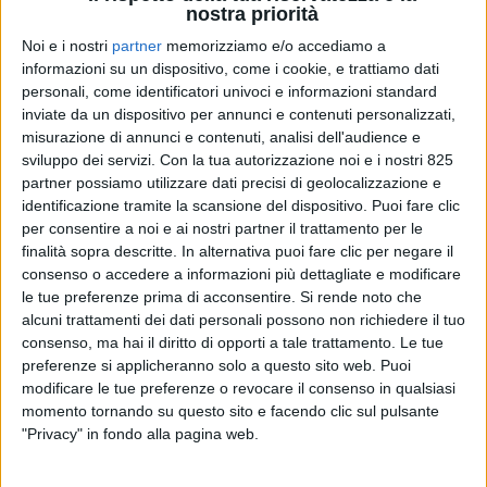
nostra priorità
Noi e i nostri
partner
memorizziamo e/o accediamo a
informazioni su un dispositivo, come i cookie, e trattiamo dati
personali, come identificatori univoci e informazioni standard
inviate da un dispositivo per annunci e contenuti personalizzati,
misurazione di annunci e contenuti, analisi dell'audience e
sviluppo dei servizi.
Con la tua autorizzazione noi e i nostri 825
partner possiamo utilizzare dati precisi di geolocalizzazione e
identificazione tramite la scansione del dispositivo. Puoi fare clic
per consentire a noi e ai nostri partner il trattamento per le
finalità sopra descritte. In alternativa puoi fare clic per negare il
consenso o accedere a informazioni più dettagliate e modificare
SUPPLIERS
14 MAGGIO 2026
le tue preferenze prima di acconsentire.
Si rende noto che
Test Volvo Penta D13 Ips
alcuni trattamenti dei dati personali possono non richiedere il tuo
Hybrid, come funziona il
consenso, ma hai il diritto di opporti a tale trattamento. Le tue
preferenze si applicheranno solo a questo sito web. Puoi
nuovo ibrido integrato
modificare le tue preferenze o revocare il consenso in qualsiasi
momento tornando su questo sito e facendo clic sul pulsante
"Privacy" in fondo alla pagina web.