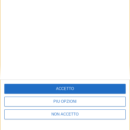
YARDS
YARDS
23 FEBBRAIO 2023
9 DICEMBRE 2022
Da baleniera a megayacht:
Il “Ma Victoire” si allunga dal
ecco il nuovo Menorca
cantiere Giangrasso
YARDS
YACHT
ACCETTO
14 GIUGNO 2022
27 APRILE 2022
Sarà Camper&Nicholson a
Ecco il “nuovo” Moro di
PIÙ OPZIONI
vendere il primo superyacht
Venezia (FOTO)
a marchio Giangrasso
NON ACCETTO