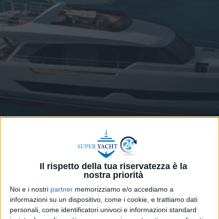
YACHT
24 GENNAIO 2025
Venduto il primo yacht di
Il rispetto della tua riservatezza è la
Giangrasso Group
nostra priorità
Noi e i nostri
partner
memorizziamo e/o accediamo a
informazioni su un dispositivo, come i cookie, e trattiamo dati
personali, come identificatori univoci e informazioni standard