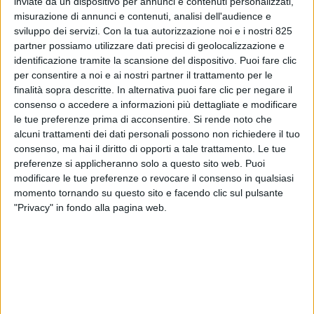
inviate da un dispositivo per annunci e contenuti personalizzati,
misurazione di annunci e contenuti, analisi dell'audience e
sviluppo dei servizi.
Con la tua autorizzazione noi e i nostri 825
partner possiamo utilizzare dati precisi di geolocalizzazione e
identificazione tramite la scansione del dispositivo. Puoi fare clic
per consentire a noi e ai nostri partner il trattamento per le
finalità sopra descritte. In alternativa puoi fare clic per negare il
consenso o accedere a informazioni più dettagliate e modificare
le tue preferenze prima di acconsentire.
Si rende noto che
YARDS
alcuni trattamenti dei dati personali possono non richiedere il tuo
13 SETTEMBRE 2024
consenso, ma hai il diritto di opporti a tale trattamento. Le tue
Per Giangrasso primo yacht ‘proprio’ in
preferenze si applicheranno solo a questo sito web. Puoi
costruzione, nuove aree a Viareggio e un
modificare le tue preferenze o revocare il consenso in qualsiasi
cantiere nel mirino
momento tornando su questo sito e facendo clic sul pulsante
"Privacy" in fondo alla pagina web.