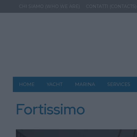
CHI SIAMO (WHO WE ARE)
CONTATTI (CONTACTS)
HOME
YACHT
MARINA
SERVICES
Fortissimo