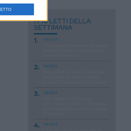
CETTO
I PIÙ LETTI DELLA
SETTIMANA
YACHT
Tureddi entra nei mega yacht
custom: venduto il primo 52
metri Stil Novo
YARDS
Revocate le misure cautelari
sugli yacht in costruzione
presso The Italian Sea Group
YARDS
The Italian Sea Group
affonda nei conti 2025: ricavi
-27% e perdita netta di quasi
171 milioni
YACHT
Lo scafo di un nuovo mega