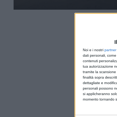
I
Noi e i nostri
partner
dati personali, come 
contenuti personalizz
tua autorizzazione no
tramite la scansione d
finalità sopra descri
dettagliate e modific
personali possono non
si applicheranno sol
momento tornando su 