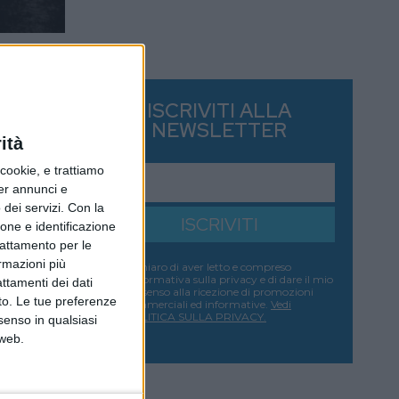
ISCRIVITI ALLA
NEWSLETTER
ità
ookie, e trattiamo
per annunci e
dei servizi.
Con la
ISCRIVITI
ione e identificazione
trattamento per le
ormazioni più
Dichiaro di aver letto e compreso
l'informativa sulla privacy e di dare il mio
attamenti dei dati
consenso alla ricezione di promozioni
nto. Le tue preferenze
commerciali ed informative.
Vedi
POLITICA SULLA PRIVACY.
senso in qualsiasi
 web.