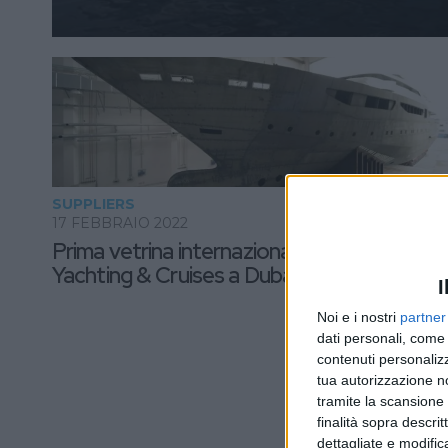
SUPPLIERS
17 FEBBRAIO 2022
Prima vetrina internazionale per Marche
Yachting & Cruises a Dubai
I
Noi e i nostri
partner
dati personali, come 
contenuti personalizz
tua autorizzazione no
tramite la scansione d
finalità sopra descri
dettagliate e modific