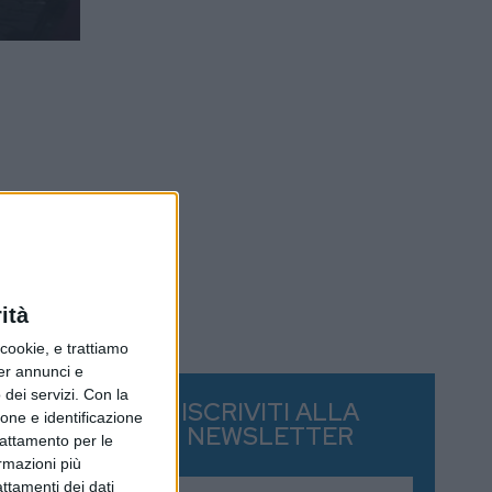
ità
ookie, e trattiamo
per annunci e
dei servizi.
Con la
ISCRIVITI ALLA
ione e identificazione
NEWSLETTER
trattamento per le
ormazioni più
attamenti dei dati