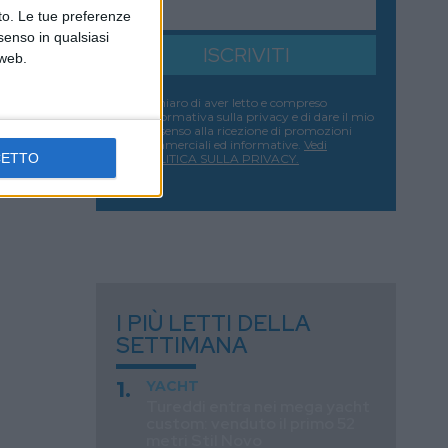
nto. Le tue preferenze
senso in qualsiasi
ISCRIVITI
 web.
Dichiaro di aver letto e compreso
l'informativa sulla privacy e di dare il mio
consenso alla ricezione di promozioni
commerciali ed informative.
Vedi
CETTO
POLITICA SULLA PRIVACY.
I PIÙ LETTI DELLA
SETTIMANA
YACHT
Tureddi entra nei mega yacht
custom: venduto il primo 52
metri Stil Novo