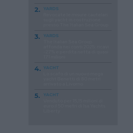
YARDS
Revocate le misure cautelari
sugli yacht in costruzione
presso The Italian Sea Group
YARDS
The Italian Sea Group
affonda nei conti 2025: ricavi
-27% e perdita netta di quasi
171 milioni
YACHT
Lo scafo di un nuovo mega
yacht Benetti di 80 metri
arrivato a Livorno
YACHT
Venduto per 15,15 milioni di
euro il 50 metri di Isa Yachts
Liberty