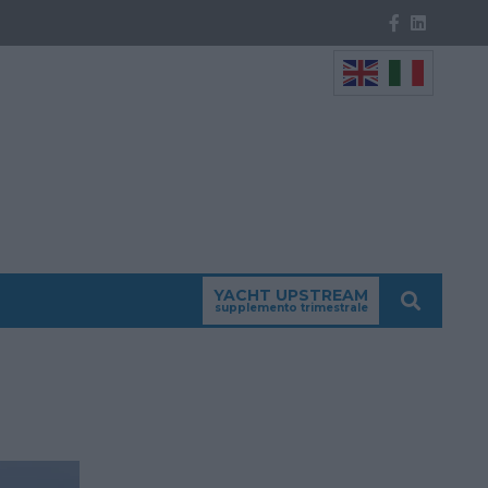
YACHT UPSTREAM
supplemento trimestrale