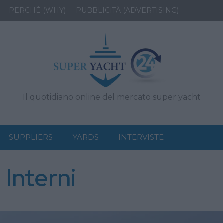
PERCHÉ (WHY)
PUBBLICITÀ (ADVERTISING)
Il quotidiano online del mercato super yacht
SUPPLIERS
YARDS
INTERVISTE
 Interni