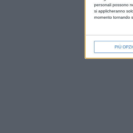
personali possono non
si applicheranno sol
momento tornando su 
PIÙ OPZI