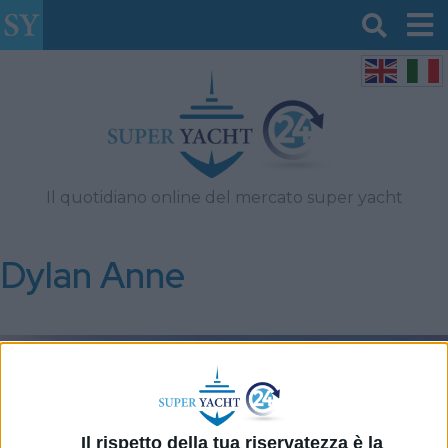
Il quotidiano online del mercato super yacht
Dylan Anne
Il rispetto della tua riservatezza è la