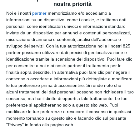
nostra priorità
Noi e i nostri
partner
memorizziamo e/o accediamo a
informazioni su un dispositivo, come i cookie, e trattiamo dati
personali, come identificatori univoci e informazioni standard
inviate da un dispositivo per annunci e contenuti personalizzati,
misurazione di annunci e contenuti, analisi dell'audience e
sviluppo dei servizi.
Con la tua autorizzazione noi e i nostri 825
partner possiamo utilizzare dati precisi di geolocalizzazione e
identificazione tramite la scansione del dispositivo. Puoi fare clic
per consentire a noi e ai nostri partner il trattamento per le
SERVICES
29 GIUGNO 2026
finalità sopra descritte. In alternativa puoi fare clic per negare il
Esente dall’Iva
consenso o accedere a informazioni più dettagliate e modificare
le tue preferenze prima di acconsentire.
Si rende noto che
all’importazione il
alcuni trattamenti dei dati personali possono non richiedere il tuo
trasferimento nella UE dello
consenso, ma hai il diritto di opporti a tale trattamento. Le tue
preferenze si applicheranno solo a questo sito web. Puoi
yacht per i nuovi residenti
modificare le tue preferenze o revocare il consenso in qualsiasi
momento tornando su questo sito e facendo clic sul pulsante
"Privacy" in fondo alla pagina web.