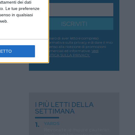
attamenti dei dati
nto. Le tue preferenze
senso in qualsiasi
 web.
ISCRIVITI
Dichiaro di aver letto e compreso
l'informativa sulla privacy e di dare il mio
consenso alla ricezione di promozioni
commerciali ed informative.
Vedi
CETTO
POLITICA SULLA PRIVACY.
I PIÙ LETTI DELLA
SETTIMANA
YARDS
Revocate le misure cautelari
sugli yacht in costruzione