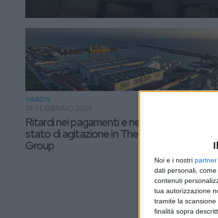
YARDS
18 FEBBRAIO 2026
Ritardi nei pagamenti e negli stipendi,
stato di agitazione in The Italian Sea
Group
I
Noi e i nostri
partner
dati personali, come 
contenuti personalizz
tua autorizzazione no
tramite la scansione d
finalità sopra descri