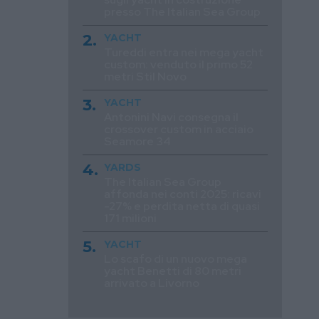
presso The Italian Sea Group
YACHT
Tureddi entra nei mega yacht
custom: venduto il primo 52
metri Stil Novo
YACHT
Antonini Navi consegna il
crossover custom in acciaio
Seamore 34
YARDS
The Italian Sea Group
affonda nei conti 2025: ricavi
-27% e perdita netta di quasi
171 milioni
YACHT
Lo scafo di un nuovo mega
yacht Benetti di 80 metri
arrivato a Livorno