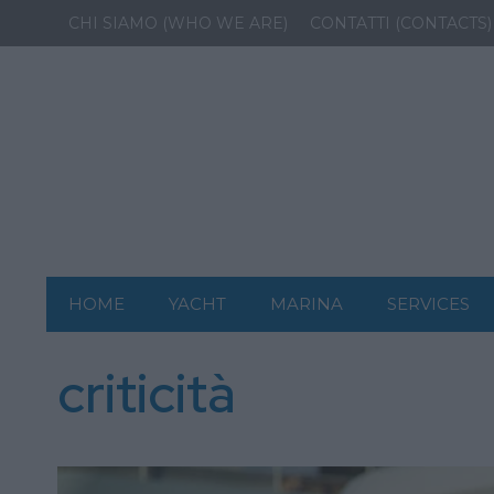
CHI SIAMO (WHO WE ARE)
CONTATTI (CONTACTS)
HOME
YACHT
MARINA
SERVICES
criticità