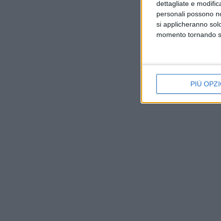
dettagliate e modific
personali possono non
si applicheranno sol
momento tornando su 
PIÙ OPZI