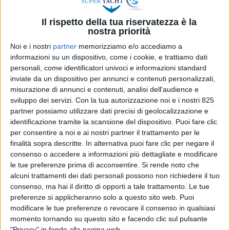
Il rispetto della tua riservatezza è la
nostra priorità
Noi e i nostri
partner
memorizziamo e/o accediamo a
informazioni su un dispositivo, come i cookie, e trattiamo dati
personali, come identificatori univoci e informazioni standard
inviate da un dispositivo per annunci e contenuti personalizzati,
misurazione di annunci e contenuti, analisi dell'audience e
sviluppo dei servizi.
Con la tua autorizzazione noi e i nostri 825
partner possiamo utilizzare dati precisi di geolocalizzazione e
identificazione tramite la scansione del dispositivo. Puoi fare clic
YARDS
7 MARZO 2025
per consentire a noi e ai nostri partner il trattamento per le
Rossi (Rossinavi): “L’alluminio
finalità sopra descritte. In alternativa puoi fare clic per negare il
consenso o accedere a informazioni più dettagliate e modificare
è la chiave per innovare e
le tue preferenze prima di acconsentire.
Si rende noto che
alcuni trattamenti dei dati personali possono non richiedere il tuo
sfidare i limiti dello yachting”
consenso, ma hai il diritto di opporti a tale trattamento. Le tue
preferenze si applicheranno solo a questo sito web. Puoi
modificare le tue preferenze o revocare il consenso in qualsiasi
momento tornando su questo sito e facendo clic sul pulsante
"Privacy" in fondo alla pagina web.