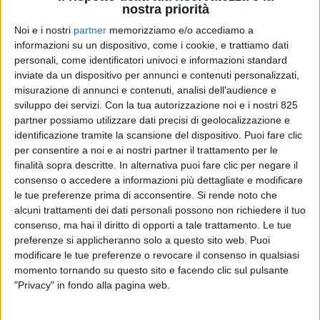
nostra priorità
Noi e i nostri
partner
memorizziamo e/o accediamo a
informazioni su un dispositivo, come i cookie, e trattiamo dati
personali, come identificatori univoci e informazioni standard
inviate da un dispositivo per annunci e contenuti personalizzati,
misurazione di annunci e contenuti, analisi dell'audience e
sviluppo dei servizi.
Con la tua autorizzazione noi e i nostri 825
partner possiamo utilizzare dati precisi di geolocalizzazione e
identificazione tramite la scansione del dispositivo. Puoi fare clic
per consentire a noi e ai nostri partner il trattamento per le
finalità sopra descritte. In alternativa puoi fare clic per negare il
consenso o accedere a informazioni più dettagliate e modificare
SUPPLIERS
31 LUGLIO 2025
le tue preferenze prima di acconsentire.
Si rende noto che
Ingemar si espande all’estero
alcuni trattamenti dei dati personali possono non richiedere il tuo
con lavori in Montenegro,
consenso, ma hai il diritto di opporti a tale trattamento. Le tue
preferenze si applicheranno solo a questo sito web. Puoi
Svizzera, Slovenia e Marocco
modificare le tue preferenze o revocare il consenso in qualsiasi
momento tornando su questo sito e facendo clic sul pulsante
"Privacy" in fondo alla pagina web.