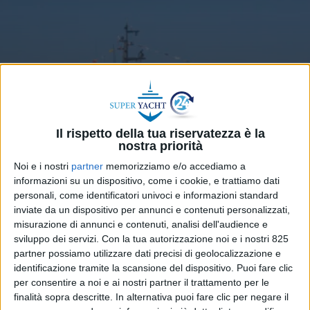
Il rispetto della tua riservatezza è la
nostra priorità
Noi e i nostri
partner
memorizziamo e/o accediamo a
informazioni su un dispositivo, come i cookie, e trattiamo dati
personali, come identificatori univoci e informazioni standard
inviate da un dispositivo per annunci e contenuti personalizzati,
misurazione di annunci e contenuti, analisi dell'audience e
YARDS
1 FEBBRAIO 2024
sviluppo dei servizi.
Con la tua autorizzazione noi e i nostri 825
Varato ad Ancona il primo
partner possiamo utilizzare dati precisi di geolocalizzazione e
Custom Line Navetta 38
identificazione tramite la scansione del dispositivo. Puoi fare clic
per consentire a noi e ai nostri partner il trattamento per le
finalità sopra descritte. In alternativa puoi fare clic per negare il