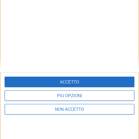
Custom Line inaugura il 2023 con il varo di una
nuova Navetta 30
ACCETTO
YACHT
26 LUGLIO 2022
PIÙ OPZIONI
Alzato il velo su Custom Line Navetta 50
NON ACCETTO
ISCRIVITI ALLA NEWSLETTER