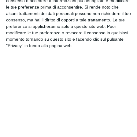
consenso o accedere a informazioni più dettagliate e modificare
le tue preferenze prima di acconsentire.
Si rende noto che
alcuni trattamenti dei dati personali possono non richiedere il tuo
consenso, ma hai il diritto di opporti a tale trattamento. Le tue
preferenze si applicheranno solo a questo sito web. Puoi
modificare le tue preferenze o revocare il consenso in qualsiasi
momento tornando su questo sito e facendo clic sul pulsante
"Privacy" in fondo alla pagina web.
YACHT
2 OTTOBRE 2023
Custom Line ha presentato un nuovo design
con il Navetta 38