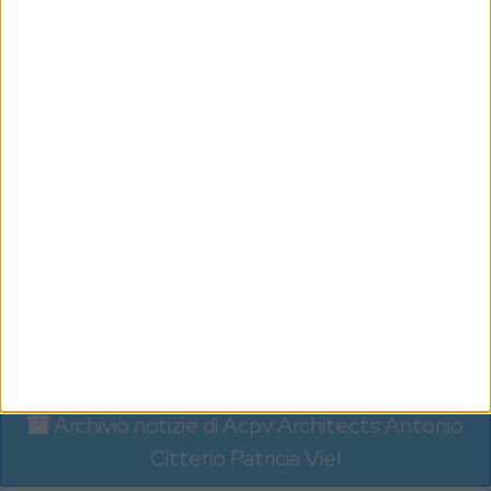
The Italian Sea Group affonda nei conti 2025:
ricavi -27% e perdita netta di quasi 171 milioni
YACHT
Lo scafo di un nuovo mega yacht Benetti di 80
metri arrivato a Livorno
YACHT
Venduto per 15,15 milioni di euro il 50 metri di Isa
Yachts Liberty
Archivio notizie di Acpv Architects Antonio
Citterio Patricia Viel