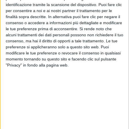
identificazione tramite la scansione del dispositivo. Puoi fare clic
per consentire a noi e ai nostri partner il trattamento per le
finalità sopra descritte. In alternativa puoi fare clic per negare il
consenso o accedere a informazioni più dettagliate e modificare
le tue preferenze prima di acconsentire.
Si rende noto che
alcuni trattamenti dei dati personali possono non richiedere il tuo
consenso, ma hai il diritto di opporti a tale trattamento. Le tue
preferenze si applicheranno solo a questo sito web. Puoi
modificare le tue preferenze o revocare il consenso in qualsiasi
Tureddi Yachts ha annunciato la vendita della
momento tornando su questo sito e facendo clic sul pulsante
prima unità del TD79, motoryacht di 24 metri
"Privacy" in fondo alla pagina web.
costruito interamente in alluminio. Il contratto è il
quinto new-build firmato dal cantiere nel 2026. Il
design esterno e interno è stato sviluppato da
Leonardo Cecchi di Yellow Addition in
collaborazione con Tr3studio su una piattaforma
contemporanea personalizzabile in base alle
richieste dell’armatore. Il modello è pensato per
crociere prolungate e per uso privato, con spazi
interni ed esterni generosi, elevate efficienza e