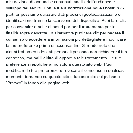
misurazione di annunci e contenuti, analisi dell'audience e
sviluppo dei servizi.
Con la tua autorizzazione noi e i nostri 825
partner possiamo utilizzare dati precisi di geolocalizzazione e
identificazione tramite la scansione del dispositivo. Puoi fare clic
per consentire a noi e ai nostri partner il trattamento per le
finalità sopra descritte. In alternativa puoi fare clic per negare il
consenso o accedere a informazioni più dettagliate e modificare
le tue preferenze prima di acconsentire.
Si rende noto che
alcuni trattamenti dei dati personali possono non richiedere il tuo
consenso, ma hai il diritto di opporti a tale trattamento. Le tue
preferenze si applicheranno solo a questo sito web. Puoi
modificare le tue preferenze o revocare il consenso in qualsiasi
momento tornando su questo sito e facendo clic sul pulsante
"Privacy" in fondo alla pagina web.
I giudici amministrativi annullano i decreti
ministeriali per il triennio 2023-2025 e riconoscono
il diritto al rimborso per i concessionari che hanno
versato le maggiorazioni. I nuovi indici saranno
applicabili solo a partire dal 2026.
Il Tar del Lazio ha accolto il ricorso promosso da