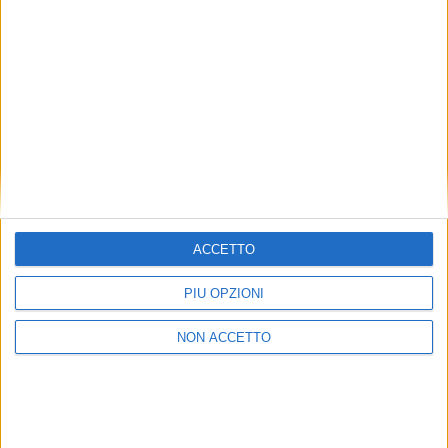
ISCRIVITI ALLA
NEWSLETTER GRATUITA DI
SUPER YACHT 24
SUPER YACHT 24 È ANCHE SU
WHATSAPP:
BASTA CLICCARE QUI PER
ISCRIVERSI AL CANALE
ED ESSERE SEMPRE
AGGIORNATI
ACCETTO
PIÙ OPZIONI
NON ACCETTO