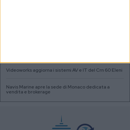
SEA.AI addestra l’IA per il rilevamento degli oggetti
semisommersi in Antartide
Testata fuel cell con densità energetica fino a 12
volte superiore alle batterie
A+T Instruments presenta il nuovo display grafico
HFD5
Videoworks aggiorna i sistemi AV e IT del Crn 60 Eleni
Navis Marine apre la sede di Monaco dedicata a
vendita e brokerage