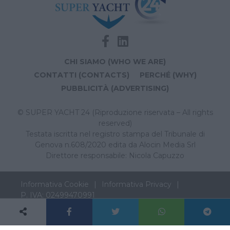
CHI SIAMO (WHO WE ARE)
CONTATTI (CONTACTS)
PERCHÉ (WHY)
PUBBLICITÀ (ADVERTISING)
© SUPER YACHT 24 (Riproduzione riservata – All rights
reserved)
Testata iscritta nel registro stampa del Tribunale di
Genova n.608/2020 edita da Alocin Media Srl
Direttore responsabile: Nicola Capuzzo
Informativa Cookie
Informativa Privacy
P. IVA: 02499470991