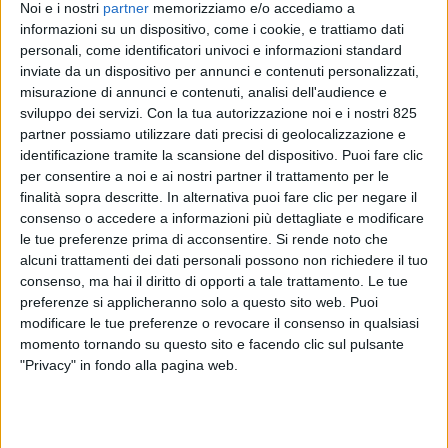
Noi e i nostri
partner
memorizziamo e/o accediamo a
informazioni su un dispositivo, come i cookie, e trattiamo dati
personali, come identificatori univoci e informazioni standard
inviate da un dispositivo per annunci e contenuti personalizzati,
misurazione di annunci e contenuti, analisi dell'audience e
sviluppo dei servizi.
Con la tua autorizzazione noi e i nostri 825
partner possiamo utilizzare dati precisi di geolocalizzazione e
Il cantiere tedesco Lürssen ha formalizzato la
identificazione tramite la scansione del dispositivo. Puoi fare clic
consegna del nuovo megayacht Nixie, un’unità da
per consentire a noi e ai nostri partner il trattamento per le
102,4 metri di lunghezza precedentemente nota
finalità sopra descritte. In alternativa puoi fare clic per negare il
agli addetti ai lavori con la sigla Project Jassj. Con la
consenso o accedere a informazioni più dettagliate e modificare
le tue preferenze prima di acconsentire.
Si rende noto che
partenza odierna per il viaggio inaugurale, il
alcuni trattamenti dei dati personali possono non richiedere il tuo
cantiere chiude un periodo di straordinaria
consenso, ma hai il diritto di opporti a tale trattamento. Le tue
intensità produttiva: Nixie rappresenta infatti la
preferenze si applicheranno solo a questo sito web. Puoi
sesta imbarcazione consegnata dall’inizio dell’anno,
modificare le tue preferenze o revocare il consenso in qualsiasi
a conferma di un trend da record per il comparto
momento tornando su questo sito e facendo clic sul pulsante
nuove costruzioni del marchio. Per il nuovo
"Privacy" in fondo alla pagina web.
megayacht il debutto ufficiale sul mercato e la
presentazione alla comunità del settore a livello
internazionale sono programmate per il prossimo