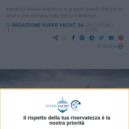
Impianto diesel-elettrico e grande beach club per la
novità che entrerà nella flotta Edmiston
DI
REDAZIONE SUPER YACHT 24
26 GIUGNO
2026
STAMPA
Il rispetto della tua riservatezza è la
nostra priorità