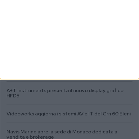
MARKET REPORT
SEA.AI addestra l’IA per il rilevamento degli oggetti
semisommersi in Antartide
Testata fuel cell con densità energetica fino a 12
volte superiore alle batterie
A+T Instruments presenta il nuovo display grafico
HFD5
Videoworks aggiorna i sistemi AV e IT del Crn 60 Eleni
Navis Marine apre la sede di Monaco dedicata a
vendita e brokerage