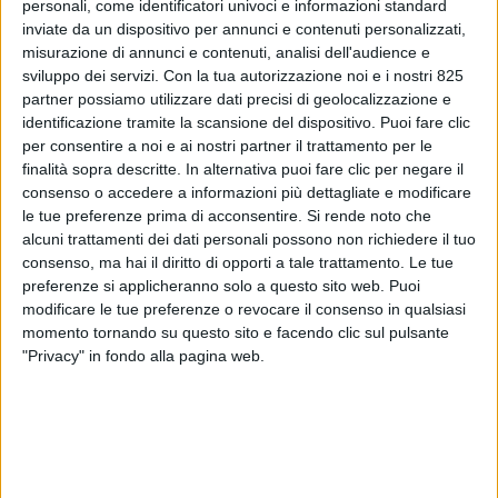
personali, come identificatori univoci e informazioni standard
inviate da un dispositivo per annunci e contenuti personalizzati,
misurazione di annunci e contenuti, analisi dell'audience e
sviluppo dei servizi.
Con la tua autorizzazione noi e i nostri 825
partner possiamo utilizzare dati precisi di geolocalizzazione e
identificazione tramite la scansione del dispositivo. Puoi fare clic
per consentire a noi e ai nostri partner il trattamento per le
finalità sopra descritte. In alternativa puoi fare clic per negare il
consenso o accedere a informazioni più dettagliate e modificare
le tue preferenze prima di acconsentire.
Si rende noto che
Presso i cantieri della Spezia di The Italian Sea
alcuni trattamenti dei dati personali possono non richiedere il tuo
Group si è tenuta la cerimonia di battesimo e
consenso, ma hai il diritto di opporti a tale trattamento. Le tue
consegna del Picchiotti Gentleman 24M: yacht
preferenze si applicheranno solo a questo sito web. Puoi
modificare le tue preferenze o revocare il consenso in qualsiasi
entrato ufficialmente nella flotta di Royal Yacht
momento tornando su questo sito e facendo clic sul pulsante
International.
"Privacy" in fondo alla pagina web.
L’operazione, spiega infatti la società monegasca,
“oltre ad ampliare le possibilità commerciali, attesta
una grande fiducia dell’azienda nel futuro del
marchio Picchiotti e nello sviluppo della sua linea
Gentleman,
che si prepara a debuttare nella sua