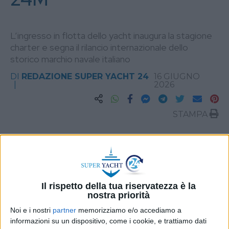
L’ingresso in flotta dello yacht inaugura la stagione
charter e segna il rilancio internazionale dello
storico marchio navale italiano
DI
REDAZIONE SUPER YACHT 24
16 GIUGNO
2026
STAMPA
Il rispetto della tua riservatezza è la
nostra priorità
Noi e i nostri
partner
memorizziamo e/o accediamo a
informazioni su un dispositivo, come i cookie, e trattiamo dati