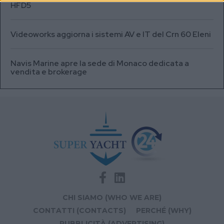
HFD5
Videoworks aggiorna i sistemi AV e IT del Crn 60 Eleni
Navis Marine apre la sede di Monaco dedicata a
vendita e brokerage
CHI SIAMO (WHO WE ARE)
CONTATTI (CONTACTS)
PERCHÉ (WHY)
PUBBLICITÀ (ADVERTISING)