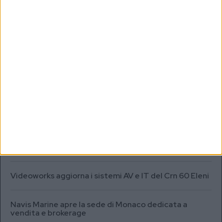
MARKET REPORT
SEA.AI addestra l’IA per il rilevamento degli oggetti
sommersi in Antartide
Testata fuel cell con densità energetica fino a 12
volte superiore alle batterie
A+T Instruments presenta il nuovo display grafico
HFD5
Videoworks aggiorna i sistemi AV e IT del Crn 60 Eleni
Navis Marine apre la sede di Monaco dedicata a
vendita e brokerage