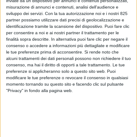
inviate da un dispositivo per annunci e contenuti personalizzati,
misurazione di annunci e contenuti, analisi dell'audience e
sviluppo dei servizi.
Con la tua autorizzazione noi e i nostri 825
partner possiamo utilizzare dati precisi di geolocalizzazione e
identificazione tramite la scansione del dispositivo. Puoi fare clic
per consentire a noi e ai nostri partner il trattamento per le
finalità sopra descritte. In alternativa puoi fare clic per negare il
consenso o accedere a informazioni più dettagliate e modificare
le tue preferenze prima di acconsentire.
Si rende noto che
alcuni trattamenti dei dati personali possono non richiedere il tuo
consenso, ma hai il diritto di opporti a tale trattamento. Le tue
preferenze si applicheranno solo a questo sito web. Puoi
Il cantiere italiano Tureddi Yachts ha annunciato
modificare le tue preferenze o revocare il consenso in qualsiasi
una nuova partnership personale con il pilota
momento tornando su questo sito e facendo clic sul pulsante
brasiliano di Formula 1 Gabriel Bortoleto. L’accordo
"Privacy" in fondo alla pagina web.
segna l’avvio di una collaborazione che, secondo la
nota diffusa dal cantiere, si basa su performance,
ambizione e innovazione. La partnership riflette
l’impegno di Tureddi Yachts nel sostenere
l’eccellenza a livello internazionale e
nell’affiancare personalità che incarnano