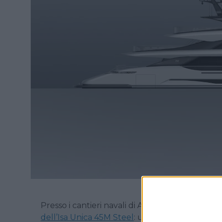
Presso i cantieri navali di Ancona si è tenuta la
dell’Isa Unica 45M Steel
: un passaggio che segn