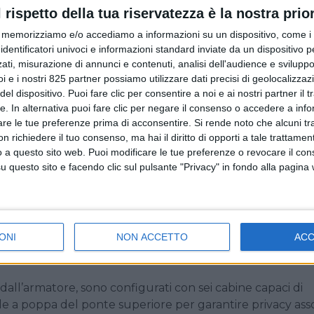
gna prevista per il 2029.
l rispetto della tua riservatezza è la nostra prior
memorizziamo e/o accediamo a informazioni su un dispositivo, come i c
mente forma la visione progettuale nata dalla collabora
identificatori univoci e informazioni standard inviate da un dispositivo 
bi di Team for Design. L’obiettivo di questo scafo in acciai
ati, misurazione di annunci e contenuti, analisi dell'audience e sviluppo 
logare chi è a bordo con l’ambiente marino circostante. Le
i e i nostri 825 partner possiamo utilizzare dati precisi di geolocalizzaz
i vetrate, oltre all’intento estetico, rispondono alla volon
el dispositivo. Puoi fare clic per consentire a noi e ai nostri partner il 
iva tra interni ed esterni. Anche lo studio dell’illuminazio
tte. In alternativa puoi fare clic per negare il consenso o accedere a inf
are le tue preferenze prima di acconsentire.
Si rende noto che alcuni tr
zare i volumi dello yacht quando si trova in rada, creando
 richiedere il tuo consenso, ma hai il diritto di opporti a tale trattame
o a questo sito web. Puoi modificare le tue preferenze o revocare il con
questo sito e facendo clic sul pulsante "Privacy" in fondo alla pagina
zi all’aria aperta, in particolare nella zona di poppa: l’ar
a sul mare che si sviluppa su tre livelli digradanti verso
 prendisole e soprattutto di un pozzetto con effetto a sfi
i godere di una vista sull’orizzonte completamente libera
ONI
NON ACCETTO
AC
e relax anche il fly deck, un ponte di sedici metri attrezz
 dall’armatore, sono configurati con sei cabine capaci di
ale a poppa del ponte superiore per garantire privacy ass