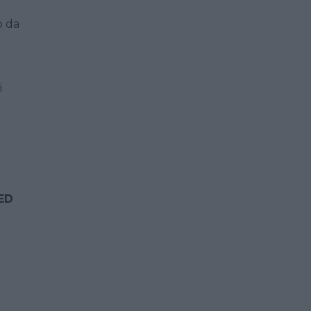
o da
i
ED