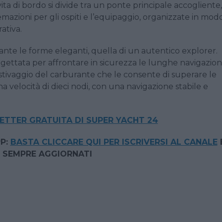
 vita di bordo si divide tra un ponte principale accogliente,
temazioni per gli ospiti e l’equipaggio, organizzate in mod
ativa.
ante le forme eleganti, quella di un autentico explorer.
ogettata per affrontare in sicurezza le lunghe navigazion
 stivaggio del carburante che le consente di superare le
 velocità di dieci nodi, con una navigazione stabile e
TTER GRATUITA DI SUPER YACHT 24
P:
BASTA CLICCARE QUI PER ISCRIVERSI AL CANALE
 SEMPRE AGGIORNATI