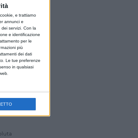
ità
ookie, e trattiamo
zione
per annunci e
o e
dei servizi.
Con la
ione e identificazione
tà di
trattamento per le
ne
ormazioni più
attamenti dei dati
nto. Le tue preferenze
senso in qualsiasi
 web.
ea è
oro,
 da
CETTO
ato
oluta