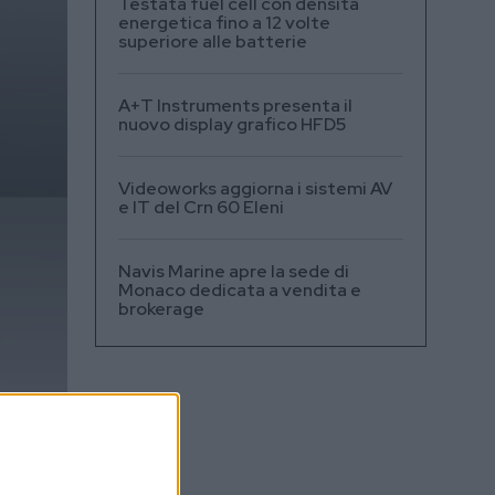
Testata fuel cell con densità
energetica fino a 12 volte
superiore alle batterie
A+T Instruments presenta il
nuovo display grafico HFD5
Videoworks aggiorna i sistemi AV
e IT del Crn 60 Eleni
Navis Marine apre la sede di
Monaco dedicata a vendita e
brokerage
plare
ve,