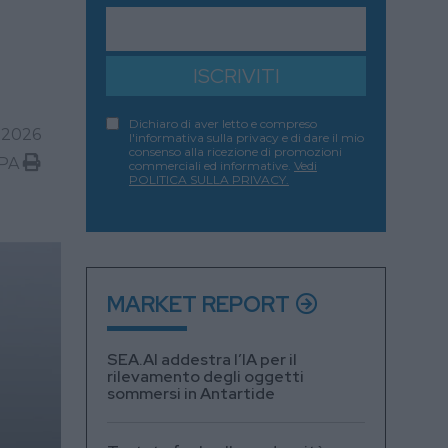
ISCRIVITI
Dichiaro di aver letto e compreso
 2026
l'informativa sulla privacy e di dare il mio
consenso alla ricezione di promozioni
PA
commerciali ed informative.
Vedi
POLITICA SULLA PRIVACY.
MARKET REPORT
SEA.AI addestra l’IA per il
rilevamento degli oggetti
sommersi in Antartide