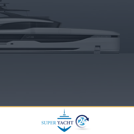
cerimonia di impostazione della chiglia per il terzo esem
a ufficialmente l’inizio dei lavori di costruzione della na