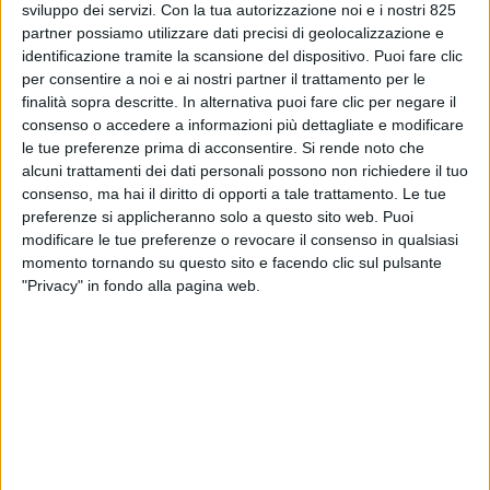
sviluppo dei servizi.
Con la tua autorizzazione noi e i nostri 825
partner possiamo utilizzare dati precisi di geolocalizzazione e
identificazione tramite la scansione del dispositivo. Puoi fare clic
per consentire a noi e ai nostri partner il trattamento per le
finalità sopra descritte. In alternativa puoi fare clic per negare il
consenso o accedere a informazioni più dettagliate e modificare
le tue preferenze prima di acconsentire.
Si rende noto che
alcuni trattamenti dei dati personali possono non richiedere il tuo
consenso, ma hai il diritto di opporti a tale trattamento. Le tue
preferenze si applicheranno solo a questo sito web. Puoi
modificare le tue preferenze o revocare il consenso in qualsiasi
momento tornando su questo sito e facendo clic sul pulsante
"Privacy" in fondo alla pagina web.
Nata nel 2007 nei Caraibi e specializzata in refit e
manutenzione di yacht e superyacht, International
Marine Management ha annunciato l’acquisizione
del cantiere Atlantic Refit Center di La Rochelle, in
Francia, estendendo così le proprie attività anche
in Europa per operare su imbarcazioni fino a 150
metri di lunghezza. Fondata da Fabrice Maitre e