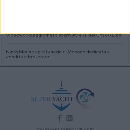
A+T Instruments presenta il nuovo display grafico
HFD5
Videoworks aggiorna i sistemi AV e IT del Crn 60 Eleni
Navis Marine apre la sede di Monaco dedicata a
vendita e brokerage
CHI SIAMO (WHO WE ARE)