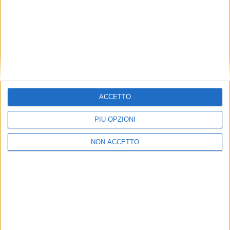
SUPER YACHT 24 È ANCHE SU
WHATSAPP:
BASTA CLICCARE QUI PER
ISCRIVERSI AL CANALE
ED ESSERE SEMPRE
AGGIORNATI
ACCETTO
PIÙ OPZIONI
NON ACCETTO