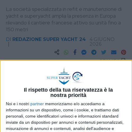
La società specializzata in refit e manutenzione di
yacht e superyacht amplia la presenza in Europa
rilevando il cantiere francese attivo su unità fino a
150 metri
DI
REDAZIONE SUPER YACHT 24
4 GIUGNO
2026
STAMPA
Il rispetto della tua riservatezza è la
nostra priorità
Noi e i nostri
partner
memorizziamo e/o accediamo a
informazioni su un dispositivo, come i cookie, e trattiamo dati
personali, come identificatori univoci e informazioni standard
inviate da un dispositivo per annunci e contenuti personalizzati,
misurazione di annunci e contenuti, analisi dell'audience e