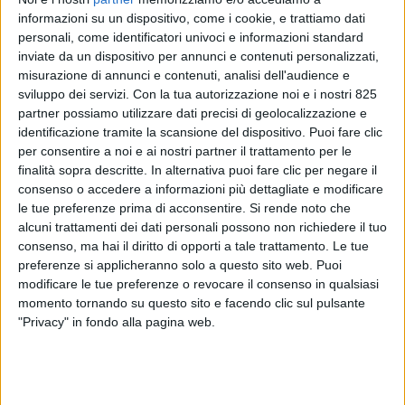
informazioni su un dispositivo, come i cookie, e trattiamo dati
personali, come identificatori univoci e informazioni standard
inviate da un dispositivo per annunci e contenuti personalizzati,
misurazione di annunci e contenuti, analisi dell'audience e
sviluppo dei servizi.
Con la tua autorizzazione noi e i nostri 825
partner possiamo utilizzare dati precisi di geolocalizzazione e
identificazione tramite la scansione del dispositivo. Puoi fare clic
Cantiere delle Marche ha recentemente varato il
per consentire a noi e ai nostri partner il trattamento per le
nuovo Rj102 Mon Coeur, un explorer yacht con
finalità sopra descritte. In alternativa puoi fare clic per negare il
scafo in acciaio lungo 31 metri che rappresenta un
consenso o accedere a informazioni più dettagliate e modificare
ampliamento della serie Rj verso dimensioni più
le tue preferenze prima di acconsentire.
Si rende noto che
compatte. Come spiegato dal co-fondatore e
alcuni trattamenti dei dati personali possono non richiedere il tuo
amministratore delegato della società, Vasco
consenso, ma hai il diritto di opporti a tale trattamento. Le tue
Buonpensiere, il nuovo explorer yacht nasce dalla
preferenze si applicheranno solo a questo sito web. Puoi
modificare le tue preferenze o revocare il consenso in qualsiasi
precisa visione dei suoi committenti, spingendo per
momento tornando su questo sito e facendo clic sul pulsante
la prima volta la famiglia di modelli Rj verso una
"Privacy" in fondo alla pagina web.
misura più contenuta attraverso una stretta
collaborazione con il progettista Francesco
Paszkowski.