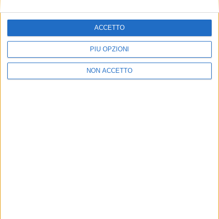
SUPER YACHT 24
SUPER YACHT 24 È ANCHE SU
ACCETTO
WHATSAPP:
BASTA CLICCARE QUI PER
PIÙ OPZIONI
ISCRIVERSI AL CANALE
ED ESSERE SEMPRE
AGGIORNATI
NON ACCETTO