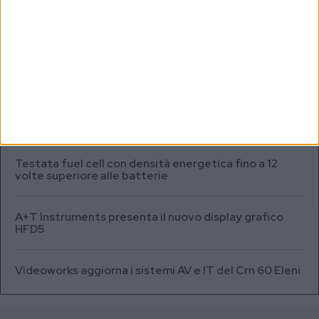
MARKET REPORT
Nasce il Consorzio Blue Economy Lazio per rilanciare
la filiera del mare
SEA.AI addestra l’IA per il rilevamento degli oggetti
semisommersi in Antartide
Testata fuel cell con densità energetica fino a 12
volte superiore alle batterie
A+T Instruments presenta il nuovo display grafico
HFD5
Videoworks aggiorna i sistemi AV e IT del Crn 60 Eleni