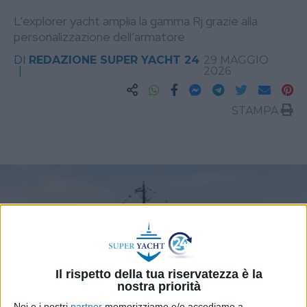
L’explorer yacht amplia la gamma Rj grazie alla
personalizzazione dell’armatore
DI
REDAZIONE SUPER YACHT 24
29 MAGGIO
2026
STAMPA
Il rispetto della tua riservatezza è la
nostra priorità
Noi e i nostri
partner
memorizziamo e/o accediamo a