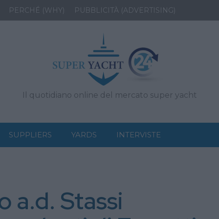
PERCHÉ (WHY)
PUBBLICITÀ (ADVERTISING)
Il quotidiano online del mercato super yacht
SUPPLIERS
YARDS
INTERVISTE
 a.d. Stassi