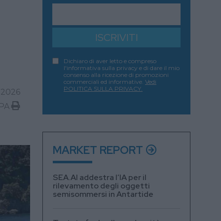
ISCRIVITI
Dichiaro di aver letto e compreso
l'informativa sulla privacy e di dare il mio
consenso alla ricezione di promozioni
commerciali ed informative.
Vedi
POLITICA SULLA PRIVACY.
 2026
PA
MARKET REPORT
SEA.AI addestra l’IA per il
rilevamento degli oggetti
semisommersi in Antartide