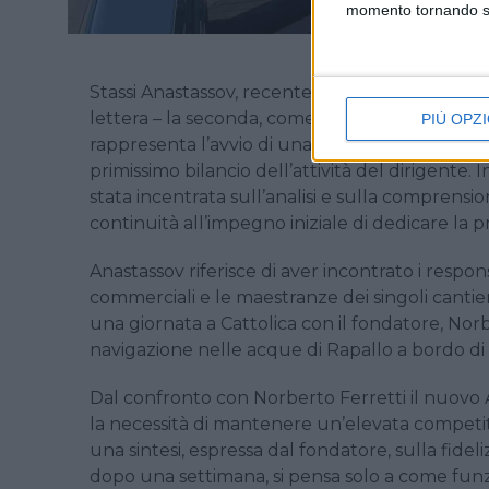
momento tornando su 
Stassi Anastassov, recentemente insediatosi c
lettera – la seconda, come spiega la nota del 
PIÙ OPZI
rappresenta l’avvio di una fase comunicativa più
primissimo bilancio dell’attività del dirigente.
stata incentrata sull’analisi e sulla comprens
continuità all’impegno iniziale di dedicare la p
Anastassov riferisce di aver incontrato i responsa
commerciali e le maestranze dei singoli cantier
una giornata a Cattolica con il fondatore, Nor
navigazione nelle acque di Rapallo a bordo di
Dal confronto con Norberto Ferretti il nuovo A
la necessità di mantenere un’elevata competit
una sintesi, espressa dal fondatore, sulla fide
dopo una settimana, si pensa solo a come funzi