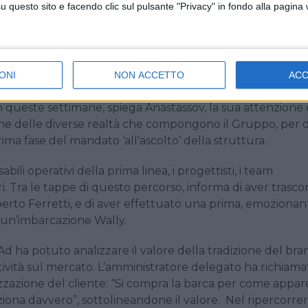
questo sito e facendo clic sul pulsante "Privacy" in fondo alla pagina
ome amministratore delegato di Ferretti Group, ha inviat
Gruppo – ai dipendenti dell’azienda. Il documento, che
ONI
NON ACCETTO
AC
 strutturata e rivolta anche alla comunità finanziaria, fa 
 In queste settimane, spiega Anastassov, la sua attenzione 
ione delle diverse realtà che compongono il Gruppo, per 
rima fase del mandato ‘all’ascolto’ della struttura.
bili operativi della prima linea, i progettisti, i team
i. Tra le tappe di questo percorso, informa di aver trasco
berto Ferretti, e di aver effettuato una prima, emozionan
 un’imbarcazione Wally.
d ha potuto analizzare il valore della tradizione del bra
ività sul mercato. L’amministratore delegato ha richiama
lizzazione del cliente: “Si compra la barca per come appar
ona davvero”, sottolineandone il valore. Nel ripercorrer