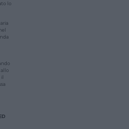
to lo
aria
nel
enda
mando
allo
il
ssa
ED