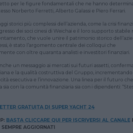
petto per le figure fondamentali che ne hanno determina
tesso Norberto Ferretti, Alberto Galassi e Piero Ferrari.
gi storici più complessi dell’azienda, come la crisi finanzi
gresso dei soci cinesi di Weichai e il loro supporto stabile 
ientamento, che vuole unire il patrimonio storico dell’azi
ssi, è stato l’argomento centrale dei colloqui che
ente con oltre quaranta analisti e investitori finanziari.
anche un messaggio ai mercati sui futuri assetti, confer
aliana e la qualità costruttiva del Gruppo, incrementando 
ità esecutiva e l’innovazione. Una linea per il futuro che 
ia con la comunità finanziaria sia con i dipendenti: “Ste
TTER GRATUITA DI SUPER YACHT 24
P:
BASTA CLICCARE QUI PER ISCRIVERSI AL CANALE
 SEMPRE AGGIORNATI