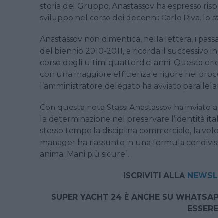
storia del Gruppo, Anastassov ha espresso ris
sviluppo nel corso dei decenni: Carlo Riva, lo s
Anastassov non dimentica, nella lettera, i passag
del biennio 2010-2011, e ricorda il successivo in
corso degli ultimi quattordici anni. Questo or
con una maggiore efficienza e rigore nei proce
l’amministratore delegato ha avviato parallelam
Con questa nota Stassi Anastassov ha inviato 
la determinazione nel preservare l’identità it
stesso tempo la disciplina commerciale, la veloc
manager ha riassunto in una formula condivisa s
anima. Mani più sicure”.
ISCRIVITI ALLA
NEWSLE
SUPER YACHT 24 È ANCHE SU WHATSAP
ESSERE