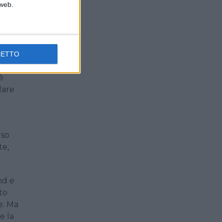
 web.
o una
CETTO
il
è
dare
rso
te,
nd e
to
e. Ma
e la