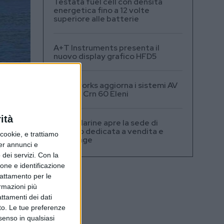
Testata fuel cell con densità
energetica fino a 12 volte
superiore alle batterie
A+T Instruments presenta il
nuovo display grafico HFD5
Videoworks aggiorna i sistemi AV
e IT del Crn 60 Eleni
ità
Navis Marine apre la sede di
Monaco dedicata a vendita e
ookie, e trattiamo
brokerage
per annunci e
dei servizi.
Con la
ione e identificazione
trattamento per le
ormazioni più
attamenti dei dati
nto. Le tue preferenze
senso in qualsiasi