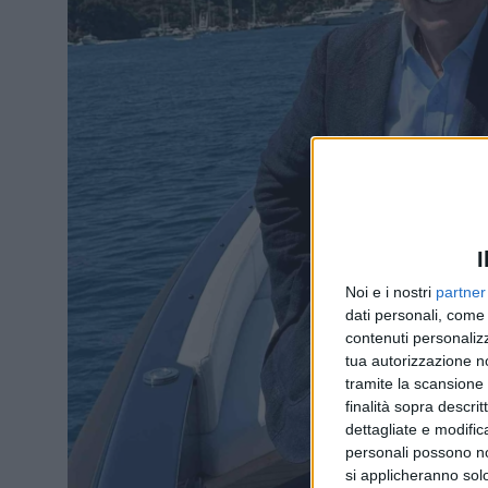
I
Noi e i nostri
partner
dati personali, come 
contenuti personalizz
tua autorizzazione no
tramite la scansione d
finalità sopra descri
dettagliate e modific
personali possono non
si applicheranno sol