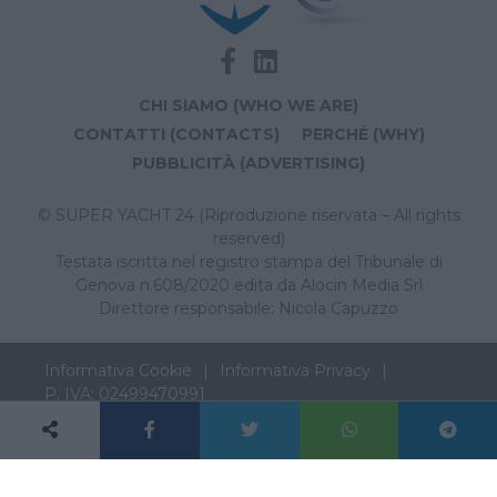
CHI SIAMO (WHO WE ARE)
CONTATTI (CONTACTS)
PERCHÉ (WHY)
PUBBLICITÀ (ADVERTISING)
© SUPER YACHT 24 (Riproduzione riservata – All rights
reserved)
Testata iscritta nel registro stampa del Tribunale di
Genova n.608/2020 edita da Alocin Media Srl
Direttore responsabile: Nicola Capuzzo
Informativa Cookie
Informativa Privacy
P. IVA: 02499470991