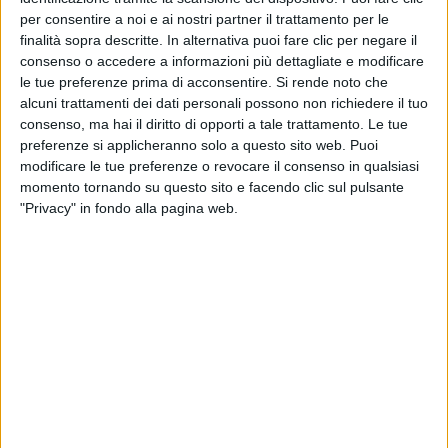
per consentire a noi e ai nostri partner il trattamento per le
finalità sopra descritte. In alternativa puoi fare clic per negare il
consenso o accedere a informazioni più dettagliate e modificare
le tue preferenze prima di acconsentire.
Si rende noto che
alcuni trattamenti dei dati personali possono non richiedere il tuo
consenso, ma hai il diritto di opporti a tale trattamento. Le tue
preferenze si applicheranno solo a questo sito web. Puoi
modificare le tue preferenze o revocare il consenso in qualsiasi
momento tornando su questo sito e facendo clic sul pulsante
"Privacy" in fondo alla pagina web.
In vista dell’assemblea degli azionisti del Gruppo
Ferretti per il rinnovo del consiglio di
amministrazione, la giornata di ieri, 13 maggio, è
stata segnata da una forte tensione dovuta alle
dimissioni improvvise del vicepresidente Piero
Ferrari e alla segnalazione inviata al Governo
italiano dal socio ceco Kkcg in merito a possibili
violazioni della normativa ‘Golden Power’.
Piero Ferrari ha rassegnato le proprie dimissioni