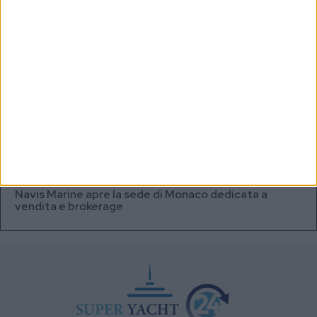
sommersi in Antartide
Testata fuel cell con densità energetica fino a 12
volte superiore alle batterie
A+T Instruments presenta il nuovo display grafico
HFD5
Videoworks aggiorna i sistemi AV e IT del Crn 60 Eleni
Navis Marine apre la sede di Monaco dedicata a
vendita e brokerage