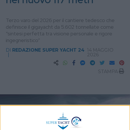
Terzo varo del 2026 per il cantiere tedesco che
definisce il gigayacht da 5.602 tonnellate come
“sintesi perfetta tra visione personale e rigore
ingegneristico”
DI
REDAZIONE SUPER YACHT 24
14 MAGGIO
2026
STAMPA