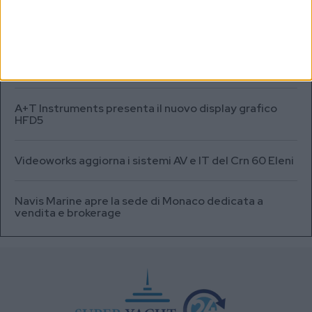
SEA.AI addestra l’IA per il rilevamento degli oggetti
sommersi in Antartide
Testata fuel cell con densità energetica fino a 12
volte superiore alle batterie
A+T Instruments presenta il nuovo display grafico
HFD5
Videoworks aggiorna i sistemi AV e IT del Crn 60 Eleni
Navis Marine apre la sede di Monaco dedicata a
vendita e brokerage