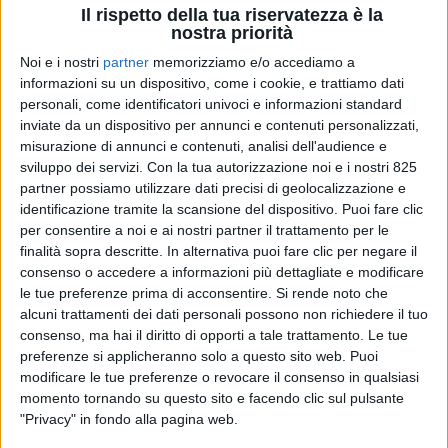
Il rispetto della tua riservatezza è la
nostra priorità
Noi e i nostri
partner
memorizziamo e/o accediamo a
informazioni su un dispositivo, come i cookie, e trattiamo dati
personali, come identificatori univoci e informazioni standard
inviate da un dispositivo per annunci e contenuti personalizzati,
misurazione di annunci e contenuti, analisi dell'audience e
sviluppo dei servizi.
Con la tua autorizzazione noi e i nostri 825
partner possiamo utilizzare dati precisi di geolocalizzazione e
identificazione tramite la scansione del dispositivo. Puoi fare clic
per consentire a noi e ai nostri partner il trattamento per le
finalità sopra descritte. In alternativa puoi fare clic per negare il
consenso o accedere a informazioni più dettagliate e modificare
Boardwalk, maestoso gigayacht di 117 metri, è stato
le tue preferenze prima di acconsentire.
Si rende noto che
consegnato da Lürssen; per il cantiere tedesco
alcuni trattamenti dei dati personali possono non richiedere il tuo
questo è il terzo varo del 2026. Con una stazza
consenso, ma hai il diritto di opporti a tale trattamento. Le tue
lorda di ben 5.602 tonnellate (Grt) e una larghezza
preferenze si applicheranno solo a questo sito web. Puoi
fuori tutto di 18,55 metri, l’imbarcazione
modificare le tue preferenze o revocare il consenso in qualsiasi
rappresenta per il cantiere tedesco uno dei
momento tornando su questo sito e facendo clic sul pulsante
"Privacy" in fondo alla pagina web.
progetti più ambiziosi realizzati seguendo canoni
estetici tradizionali.