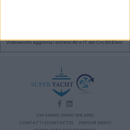
volte superiore alle batterie
A+T Instruments presenta il nuovo display grafico
HFD5
Videoworks aggiorna i sistemi AV e IT del Crn 60 Eleni
CHI SIAMO (WHO WE ARE)
CONTATTI (CONTACTS)
PERCHÉ (WHY)