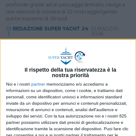
profonde grazie ad un pescaggio limitato, naviga a
una velocità di crociera di 32 nodi raggiungendo
punte massime di 38 nodi
DI
REDAZIONE SUPER YACHT 24
13 MAGGIO
2026
STAMPA
Il rispetto della tua riservatezza è la
nostra priorità
Noi e i nostri
partner
memorizziamo e/o accediamo a
informazioni su un dispositivo, come i cookie, e trattiamo dati
personali, come identificatori univoci e informazioni standard
inviate da un dispositivo per annunci e contenuti personalizzati,
misurazione di annunci e contenuti, analisi dell'audience e
sviluppo dei servizi.
Con la tua autorizzazione noi e i nostri 825
partner possiamo utilizzare dati precisi di geolocalizzazione e
identificazione tramite la scansione del dispositivo. Puoi fare clic
per consentire a noi e ai nostri partner il trattamento per le