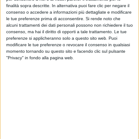
finalità sopra descritte. In alternativa puoi fare clic per negare il
consenso o accedere a informazioni più dettagliate e modificare
le tue preferenze prima di acconsentire.
Si rende noto che
alcuni trattamenti dei dati personali possono non richiedere il tuo
consenso, ma hai il diritto di opporti a tale trattamento. Le tue
preferenze si applicheranno solo a questo sito web. Puoi
modificare le tue preferenze o revocare il consenso in qualsiasi
E’ stato recentemente venduto Da Rose, un
momento tornando su questo sito e facendo clic sul pulsante
esemplare della serie Riva 86 Domino, in
"Privacy" in fondo alla pagina web.
un’operazione, che si è conclusa con successo,
gestita dalla società di intermediazione Royal Yacht
International che ha agito in veste di
rappresentante sia per il venditore che per
l’acquirente.
Consegnato nel 2012 dal cantiere di Sarnico, Da
Rose rappresenta uno 22 yacht prodotti per
questa serie. Lungo 26,4 metri e largo 6,2 metri, lo
yacht sportivo si distingue per la linea filante e
aggressiva, caratterizzata da scafo e sovrastruttura