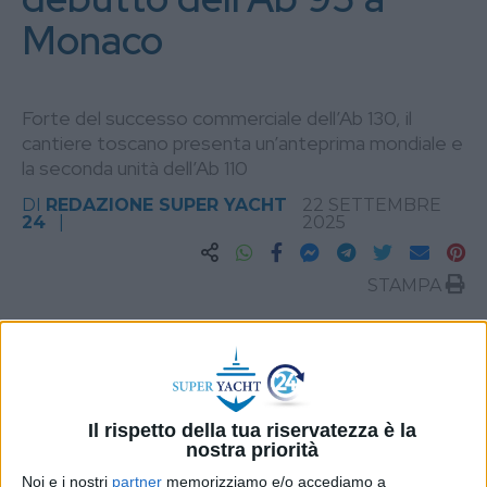
Monaco
Forte del successo commerciale dell’Ab 130, il
cantiere toscano presenta un’anteprima mondiale e
la seconda unità dell’Ab 110
DI
REDAZIONE SUPER YACHT
22 SETTEMBRE
24
2025
STAMPA
Il rispetto della tua riservatezza è la
nostra priorità
Noi e i nostri
partner
memorizziamo e/o accediamo a