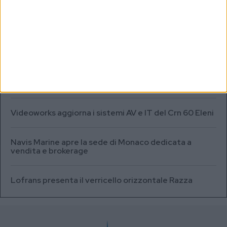
MARKET REPORT
Testata fuel cell con densità energetica fino a 12
volte superiore alle batterie
A+T Instruments presenta il nuovo display grafico
HFD5
Videoworks aggiorna i sistemi AV e IT del Crn 60 Eleni
Navis Marine apre la sede di Monaco dedicata a
vendita e brokerage
Lofrans presenta il verricello orizzontale Razza