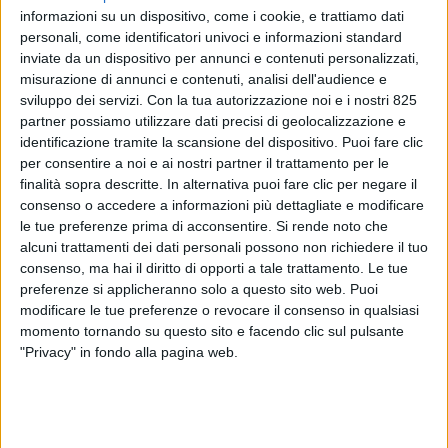
informazioni su un dispositivo, come i cookie, e trattiamo dati
personali, come identificatori univoci e informazioni standard
inviate da un dispositivo per annunci e contenuti personalizzati,
misurazione di annunci e contenuti, analisi dell'audience e
sviluppo dei servizi.
Con la tua autorizzazione noi e i nostri 825
partner possiamo utilizzare dati precisi di geolocalizzazione e
identificazione tramite la scansione del dispositivo. Puoi fare clic
per consentire a noi e ai nostri partner il trattamento per le
finalità sopra descritte. In alternativa puoi fare clic per negare il
consenso o accedere a informazioni più dettagliate e modificare
le tue preferenze prima di acconsentire.
Si rende noto che
alcuni trattamenti dei dati personali possono non richiedere il tuo
consenso, ma hai il diritto di opporti a tale trattamento. Le tue
preferenze si applicheranno solo a questo sito web. Puoi
modificare le tue preferenze o revocare il consenso in qualsiasi
Al Cannes Yachting Festival Ab Yachts ha
momento tornando su questo sito e facendo clic sul pulsante
"Privacy" in fondo alla pagina web.
finalizzato la vendita di un Ab 130, l’ammiraglia
della gamma, tramite la brokerage house Kitson
Yachts. L’imbarcazione è stata anche premiata ai
World Yacht Trophies come “Yacht con la miglior