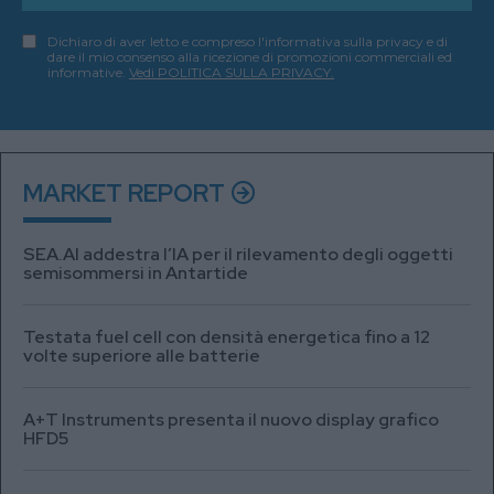
Dichiaro di aver letto e compreso l'informativa sulla privacy e di
dare il mio consenso alla ricezione di promozioni commerciali ed
informative.
Vedi POLITICA SULLA PRIVACY.
MARKET REPORT
SEA.AI addestra l’IA per il rilevamento degli oggetti
semisommersi in Antartide
Testata fuel cell con densità energetica fino a 12
volte superiore alle batterie
A+T Instruments presenta il nuovo display grafico
HFD5