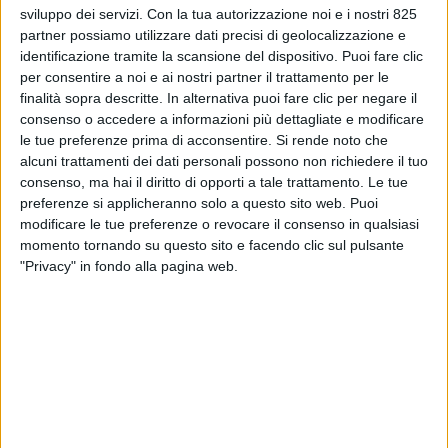
sviluppo dei servizi.
Con la tua autorizzazione noi e i nostri 825
più rapidamente rispetto ad altri comprensori
partner possiamo utilizzare dati precisi di geolocalizzazione e
nautici e dove il mercato sembra riconoscere una
identificazione tramite la scansione del dispositivo. Puoi fare clic
qualità sempre più elevata anche grazie all’indotto
per consentire a noi e ai nostri partner il trattamento per le
e nonostante le difficoltà logistiche, le aziende se la
finalità sopra descritte. In alternativa puoi fare clic per negare il
devono vedere con un unico limite: la mancanza di
consenso o accedere a informazioni più dettagliate e modificare
spazi.
le tue preferenze prima di acconsentire.
Si rende noto che
alcuni trattamenti dei dati personali possono non richiedere il tuo
A introdurre la problematica, al secondo panel del
consenso, ma hai il diritto di opporti a tale trattamento. Le tue
preferenze si applicheranno solo a questo sito web. Puoi
6° Forum di SUPER YACHT 24, organizzato ad
modificare le tue preferenze o revocare il consenso in qualsiasi
Ancona, dal tema “L’Adriatico e la nautica: un
momento tornando su questo sito e facendo clic sul pulsante
distretto in crescita tra eccellenze, design e
"Privacy" in fondo alla pagina web.
tecnologie”, è Marcello Maggi, presidente di Wider
Yachts. “La nautica ha sempre avuto bisogno di
spazi e quindi siamo sempre alla ricerca spazi idonei
– ha detto Maggi – per la costruzione delle nostre
barche e soprattutto spazi che consentano di fare
le diverse lavorazioni che un cantiere navale è
obbligato a fare. Noi abbiamo trovato questo
spazio a Fano, forse l’unico disponibile nelle