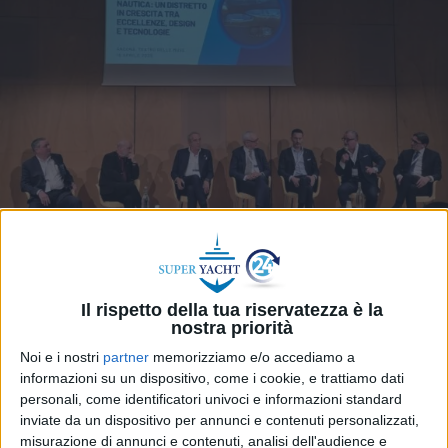
Il rispetto della tua riservatezza è la
nostra priorità
(
a questo link tutte le immagini dell’evento
)
Noi e i nostri
partner
memorizziamo e/o accediamo a
Ancona –
Servono terreni, spazi sul mare per
informazioni su un dispositivo, come i cookie, e trattiamo dati
costruire sempre più superyacht, almeno quanti il
personali, come identificatori univoci e informazioni standard
mercato ne richiede. In questa terra benedetta
inviate da un dispositivo per annunci e contenuti personalizzati,
per la cantieristica navale, dove la crescita avviene
misurazione di annunci e contenuti, analisi dell'audience e