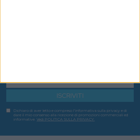
ISCRIVITI ALLA NEWSLETTER
ISCRIVITI
Dichiaro di aver letto e compreso l'informativa sulla privacy e di
dare il mio consenso alla ricezione di promozioni commerciali ed
informative.
Vedi POLITICA SULLA PRIVACY.