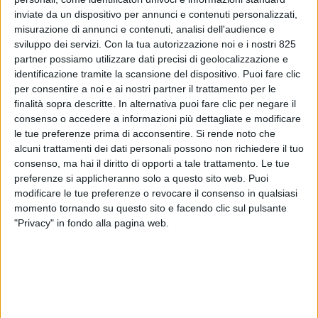
sono stati i relatori e alcune aziende del settore
inviate da un dispositivo per annunci e contenuti personalizzati,
che hanno partecipato al 6° Forum organizzato da
misurazione di annunci e contenuti, analisi dell'audience e
SUPER YACHT 24 ad Ancona.
sviluppo dei servizi.
Con la tua autorizzazione noi e i nostri 825
partner possiamo utilizzare dati precisi di geolocalizzazione e
“Il nostro settore – dice Francesca Muzio di FM
identificazione tramite la scansione del dispositivo. Puoi fare clic
per consentire a noi e ai nostri partner il trattamento per le
Architettura – è sempre stato un incubatore di
finalità sopra descritte. In alternativa puoi fare clic per negare il
talenti e questo territorio ha sempre creduto nel
consenso o accedere a informazioni più dettagliate e modificare
‘Se po’ fa’. Io lavoro in 16 Paesi e ritrovo le Marche in
le tue preferenze prima di acconsentire.
Si rende noto che
tantissimi elementi. Bisogna conoscere e
alcuni trattamenti dei dati personali possono non richiedere il tuo
promuovere quello che sappiamo fare, anche se
consenso, ma hai il diritto di opporti a tale trattamento. Le tue
spesso non lo facciamo sapere. La nuova frontiera è
preferenze si applicheranno solo a questo sito web. Puoi
fare barche per andare per mare, tornare a essere
modificare le tue preferenze o revocare il consenso in qualsiasi
momento tornando su questo sito e facendo clic sul pulsante
navigatori, guardare al cliente che si ha davanti,
"Privacy" in fondo alla pagina web.
perché la barca serva veramente per andare per
mare”. Insomma, non solo barche belle, ma anche
funzionali e adatte a chi trascorre tanto tempo a
bordo.
In questo momento il comparto deve essere unito