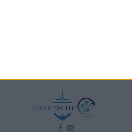
semisommersi in Antartide
Testata fuel cell con densità energetica fino a 12
volte superiore alle batterie
A+T Instruments presenta il nuovo display grafico
HFD5
Videoworks aggiorna i sistemi AV e IT del Crn 60 Eleni