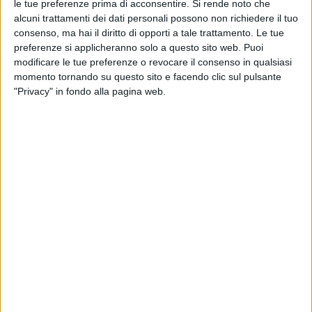
le tue preferenze prima di acconsentire.
Si rende noto che
alcuni trattamenti dei dati personali possono non richiedere il tuo
consenso, ma hai il diritto di opporti a tale trattamento. Le tue
preferenze si applicheranno solo a questo sito web. Puoi
modificare le tue preferenze o revocare il consenso in qualsiasi
momento tornando su questo sito e facendo clic sul pulsante
"Privacy" in fondo alla pagina web.
Cantieri di Imperia, realtà che opera sulla riviera di
ponente da 42 anni nel refit di yacht fino a 45
metri, investirà oltre 5 milioni di euro per ampliare il
suo target fino a 55 metri.
I lavori riguarderanno una nuova banchina di 90