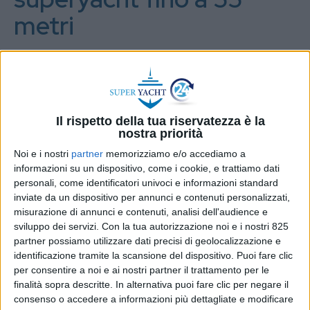
metri
I lavori riguarderanno una nuova banchina di 90 metri
che permetterà di aumentare anche la larghezza del
bacino di alaggio e varo e la profondità del fondale
Il rispetto della tua riservatezza è la
DI
REDAZIONE SUPER YACHT
21 FEBBRAIO
nostra priorità
24
2025
Noi e i nostri
partner
memorizziamo e/o accediamo a
informazioni su un dispositivo, come i cookie, e trattiamo dati
STAMPA
personali, come identificatori univoci e informazioni standard
inviate da un dispositivo per annunci e contenuti personalizzati,
misurazione di annunci e contenuti, analisi dell'audience e
sviluppo dei servizi.
Con la tua autorizzazione noi e i nostri 825
partner possiamo utilizzare dati precisi di geolocalizzazione e
identificazione tramite la scansione del dispositivo. Puoi fare clic
per consentire a noi e ai nostri partner il trattamento per le
finalità sopra descritte. In alternativa puoi fare clic per negare il
consenso o accedere a informazioni più dettagliate e modificare