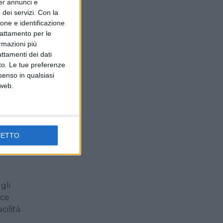
per annunci e
te il
dei servizi.
Con la
ione e identificazione
trattamento per le
ormazioni più
attamenti dei dati
nto. Le tue preferenze
stata
senso in qualsiasi
 web.
enze
i,
che
a
CETTO
alità
che e
gli
uce
cilità