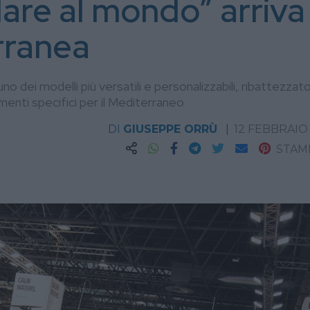
are al mondo” arriva 
rranea
o dei modelli più versatili e personalizzabili, ribattezzato 
imenti specifici per il Mediterraneo
DI
GIUSEPPE ORRÙ
12 FEBBRAIO
STAM