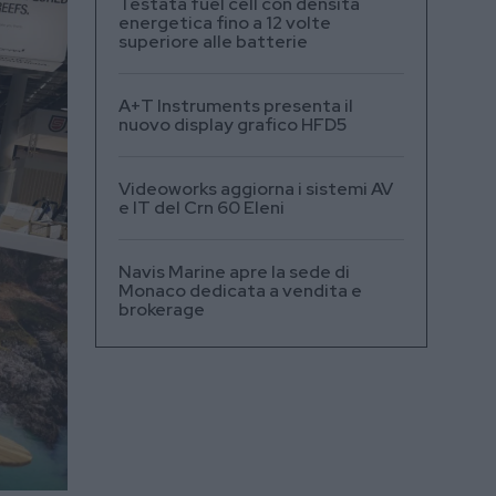
Testata fuel cell con densità
energetica fino a 12 volte
superiore alle batterie
A+T Instruments presenta il
nuovo display grafico HFD5
Videoworks aggiorna i sistemi AV
e IT del Crn 60 Eleni
Navis Marine apre la sede di
Monaco dedicata a vendita e
brokerage