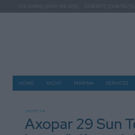
CHI SIAMO (WHO WE ARE)
CONTATTI (CONTACTS)
HOME
YACHT
MARINA
SERVICES
YACHT24
Axopar 29 Sun To