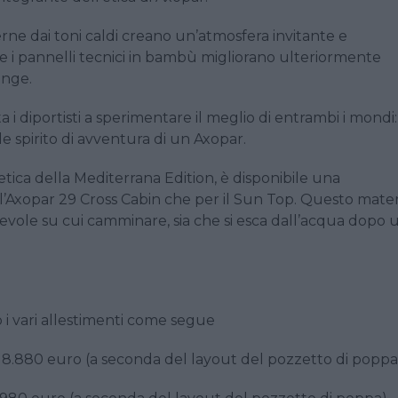
erne dai toni caldi creano un’atmosfera invitante e
e e i pannelli tecnici in bambù migliorano ulteriormente
unge.
a i diportisti a sperimentare il meglio di entrambi i mondi
le spirito di avventura di un Axopar.
etica della Mediterrana Edition, è disponibile una
 l’Axopar 29 Cross Cabin che per il Sun Top. Questo mater
cevole su cui camminare, sia che si esca dall’acqua dopo 
o i vari allestimenti come segue
a 8.880 euro (a seconda del layout del pozzetto di poppa