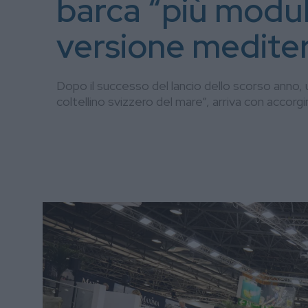
barca “più modul
versione medite
Dopo il successo del lancio dello scorso anno, un
coltellino svizzero del mare”, arriva con accorg