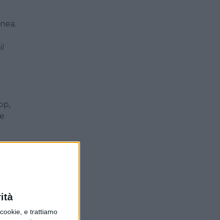
nea.
il
op,
ue
ta
ità
ookie, e trattiamo
corso