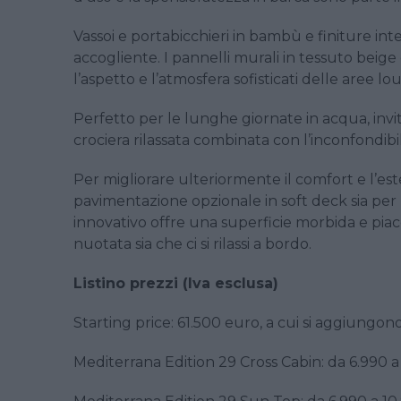
Vassoi e portabicchieri in bambù e finiture int
accogliente. I pannelli murali in tessuto beig
l’aspetto e l’atmosfera sofisticati delle aree lo
Perfetto per le lunghe giornate in acqua, invit
crociera rilassata combinata con l’inconfondibi
Per migliorare ulteriormente il comfort e l’est
pavimentazione opzionale in soft deck sia per
innovativo offre una superficie morbida e pia
nuotata sia che ci si rilassi a bordo.
Listino prezzi (Iva esclusa)
Starting price: 61.500 euro, a cui si aggiungon
Mediterrana Edition 29 Cross Cabin: da 6.990 