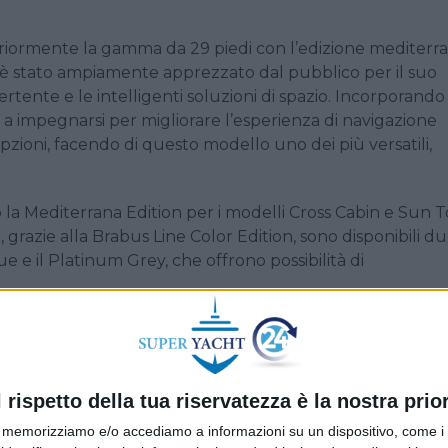
riormente la gamma da 29 piedi con l’edizione mediterra
 è stato ampiamente apprezzato dal pubblico per il suo
ertente e le intelligenti soluzioni di spazio. Incorporando 
 a impegnarsi per migliorare l’esperienza di navigazione
zioni, facendo di questo modello uno dei più versatili,
la Mediterrana Edition per i modelli Cross Cabin e Sun T
re, grazie alla Brabus Line Color Edition, sono disponibili d
ue e il Platinum Grey, che offrono possibilità di
a del 15% e un fatturato di 175 milioni di euro. La sua flot
nità costruite nel 2024. Il più grande ordine ricevuto dal
sti dal governo degli Emirati Arabi Uniti da utilizzare per
l rispetto della tua riservatezza è la nostra prior
memorizziamo e/o accediamo a informazioni su un dispositivo, come i c
orazione con Evoy/Vita per la propulsione elettrica. Lo s