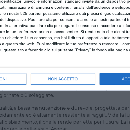
identificatori univoci e informazioni standard inviate da un dispositivo 
0 barche full electric che hanno percorso più di tre vol
ati, misurazione di annunci e contenuti, analisi dell'audience e sviluppo 
ia che provvede alla propulsione, con la costruzione dei
i e i nostri 825 partner possiamo utilizzare dati precisi di geolocalizzaz
el dispositivo. Puoi fare clic per consentire a noi e ai nostri partner il 
nfrastrutture di ricarica.
tte. In alternativa puoi fare clic per negare il consenso o accedere a inf
are le tue preferenze prima di acconsentire.
Si rende noto che alcuni tr
ccesso di Axopar 29 che, con le sue 308 configurazioni
 richiedere il tuo consenso, ma hai il diritto di opporti a tale trattame
 più modulare al mondo”. Per questo motivo, Axopar 29 è 
o a questo sito web. Puoi modificare le tue preferenze o revocare il con
 Axopar 29 è stato da subito apprezzato per la sua ampia
questo sito e facendo clic sul pulsante "Privacy" in fondo alla pagina
o ai clienti di adattare l’imbarcazione alle loro prefer
porta la rinomata versatilità dell’Axopar 29 a nuovi livell
ea con miglioramenti del design. Progettata per coloro 
a Mediterrana Edition migliora il comfort e la raffinatezza 
ONI
NON ACCETTO
AC
iamo cuscini più spessi e raffinati in una sofisticata ton
a tappezzeria non solo emanano stile, ma mantengono fres
giornate più soleggiate.
 qualità, a bassa manutenzione e durevole, progettata per 
 rapidamente ed è altamente resistente ai raggi UV della l
llo sbiadimento, il che la rende perfetta per l’usura. La fa
ntegrante dell’etica di Axopar.