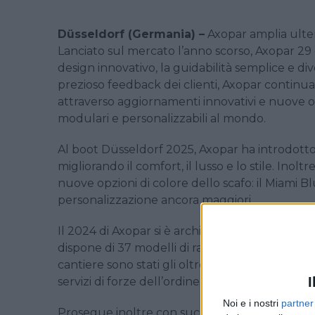
Düsseldorf (Germania) –
Axopar amplia ulte
Lanciato sul mercato l’anno scorso, Axopar 29
design innovativo, la guidabilità semplice e div
prezioso feedback dei clienti, Axopar continua
attraverso aggiornamenti innovativi e nuove op
modulari e personalizzabili al mondo.
Al boot Düsseldorf 2025, Axopar ha introdotto 
migliorando il comfort, il lusso e lo stile. Inolt
nuove opzioni di colore dello scafo: il Miami Bl
personalizzazione ancora maggiori.
Il 2024 di Axopar si è archiviato con una crescit
dispone di 37 modelli di range, con circa 500 u
cantiere sono stati gli oltre 50 Axopar 37 richie
I
servizi di forze dell’ordine in mare.
Noi e i nostri
partner
Prosegue inoltre con successo anche la collab