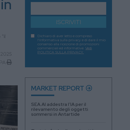
in
ISCRIVITI
“il
Dichiaro di aver letto e compreso
l'informativa sulla privacy e di dare il mio
consenso alla ricezione di promozioni
commerciali ed informative.
Vedi
POLITICA SULLA PRIVACY.
 2025
PA
MARKET REPORT
SEA.AI addestra l’IA per il
rilevamento degli oggetti
sommersi in Antartide