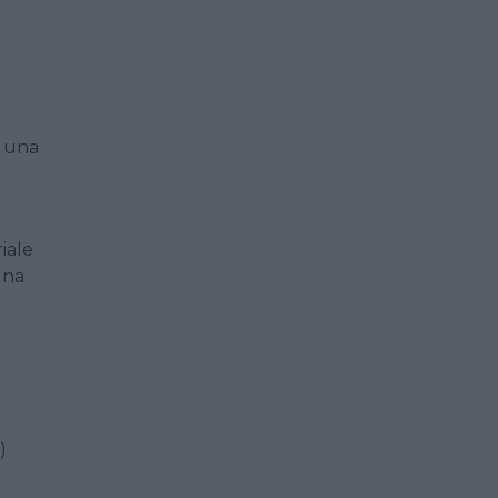
: una
iale
una
)