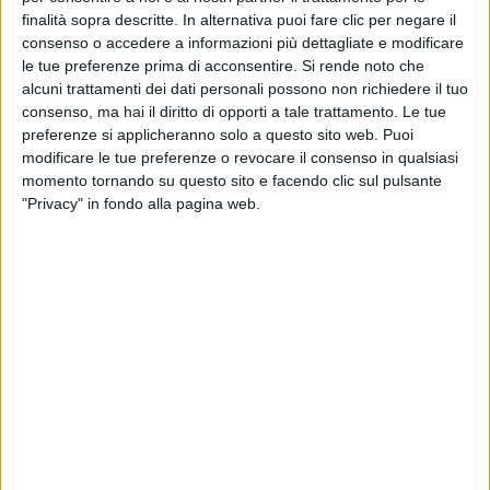
anche l’Endurance 72 è concepito per la
finalità sopra descritte. In alternativa puoi fare clic per negare il
navigazione a lungo raggio e il design, arricchito da
consenso o accedere a informazioni più dettagliate e modificare
terrazze abbattibili, ampie vetrate e porte
le tue preferenze prima di acconsentire.
Si rende noto che
scorrevoli, offre un’esperienza immersiva con
alcuni trattamenti dei dati personali possono non richiedere il tuo
consenso, ma hai il diritto di opporti a tale trattamento. Le tue
l’ambiente circostante. Lo yacht ha un ampio
preferenze si applicheranno solo a questo sito web. Puoi
margine di personalizzazione e un occhio alla
modificare le tue preferenze o revocare il consenso in qualsiasi
sostenibilità e ai consumi grazie al regime eco
momento tornando su questo sito e facendo clic sul pulsante
speed. Gli spazi esterni sono numerosi e ben
"Privacy" in fondo alla pagina web.
distribuiti per permettere agli ospiti di godere dei
momenti di convivialità senza rinunciare alla
propria privacy. A prua un prendisole più riparato,
mentre a poppa si potrà scegliere se godersi la
navigazione sul secondo solarium a “sbalzo”,
oppure pranzare attorno al tavolo del pozzetto
che, grazie alle doppie murate abbattibili, si
trasforma in una terrazza sul mare di oltre 40 mq.
Il garage di poppa può ospitare un tender fino a 4
m, e l’operazione di stivaggio è resa semplice e