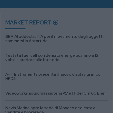
MARKET REPORT
SEA.AI addestra l’IA per il rilevamento degli oggetti
sommersi in Antartide
Testata fuel cell con densità energetica fino a 12
volte superiore alle batterie
A+T Instruments presenta il nuovo display grafico
HFD5
Videoworks aggiorna i sistemi AV e IT del Crn 60 Eleni
Navis Marine apre la sede di Monaco dedicata a
vendita e brokerage