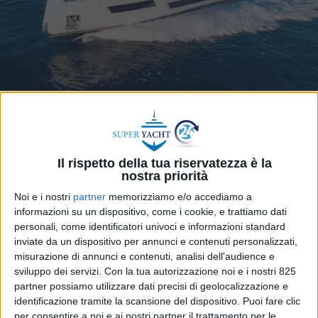
Il rispetto della tua riservatezza è la
Endurance 72 è il nuovo long range di Pardo Yacht
nostra priorità
presentato la scorsa estate e ora pronto a
Noi e i nostri
partner
memorizziamo e/o accediamo a
concretizzarsi al prossimo Palm Beach
informazioni su un dispositivo, come i cookie, e trattiamo dati
International Boat Show (negli Stati Uniti dal 19 al
personali, come identificatori univoci e informazioni standard
23 marzo), dove sarà possibile ammirarlo dal vivo
inviate da un dispositivo per annunci e contenuti personalizzati,
misurazione di annunci e contenuti, analisi dell'audience e
dopo averlo visto in tv come yacht hospitality
sviluppo dei servizi.
Con la tua autorizzazione noi e i nostri 825
durante la 37ª America’s Cup.
partner possiamo utilizzare dati precisi di geolocalizzazione e
identificazione tramite la scansione del dispositivo. Puoi fare clic
Così come il suo predecessore, Endurance 60,
per consentire a noi e ai nostri partner il trattamento per le