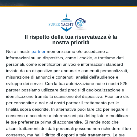
Il rispetto della tua riservatezza è la
nostra priorità
Noi e i nostri
partner
memorizziamo e/o accediamo a
informazioni su un dispositivo, come i cookie, e trattiamo dati
personali, come identificatori univoci e informazioni standard
inviate da un dispositivo per annunci e contenuti personalizzati,
misurazione di annunci e contenuti, analisi dell'audience e
sviluppo dei servizi.
Con la tua autorizzazione noi e i nostri 825
partner possiamo utilizzare dati precisi di geolocalizzazione e
identificazione tramite la scansione del dispositivo. Puoi fare clic
Con il wallypower50, il team di designer Wally
per consentire a noi e ai nostri partner il trattamento per le
guidato da Luca Bassani e il team Engineering di
finalità sopra descritte. In alternativa puoi fare clic per negare il
Ferretti Group, ha creato un trait d’union tra due
consenso o accedere a informazioni più dettagliate e modificare
gamme fondamentali della produzione a motore
le tue preferenze prima di acconsentire.
Si rende noto che
Wally: wallypower e wallytender. Il nuovo modello
alcuni trattamenti dei dati personali possono non richiedere il tuo
consenso, ma hai il diritto di opporti a tale trattamento. Le tue
è infatti flessibile e adattabile che può fungere da