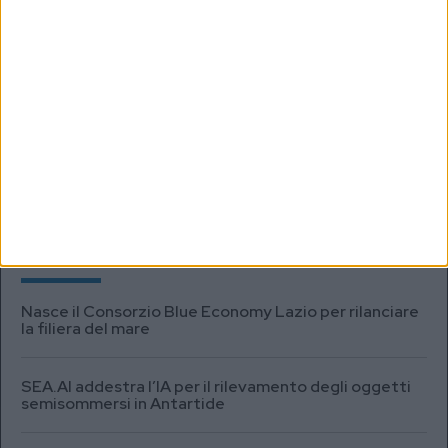
ISCRIVITI
Dichiaro di aver letto e compreso l'informativa sulla privacy e di
dare il mio consenso alla ricezione di promozioni commerciali ed
informative.
Vedi POLITICA SULLA PRIVACY.
MARKET REPORT
Nasce il Consorzio Blue Economy Lazio per rilanciare
la filiera del mare
SEA.AI addestra l’IA per il rilevamento degli oggetti
semisommersi in Antartide